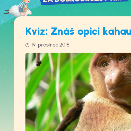
Kvíz: Znáš opici kaha
19. prosinec 2016