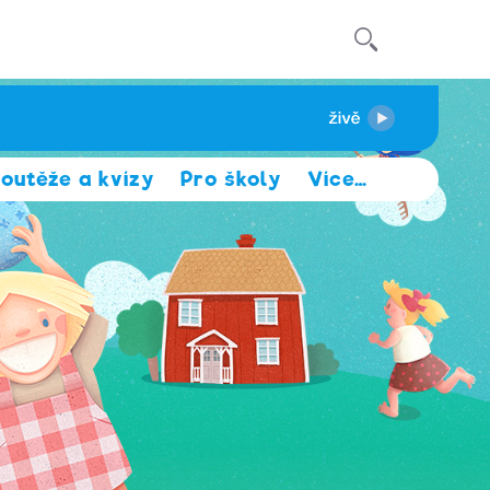
outěže a kvízy
Pro školy
Více
…