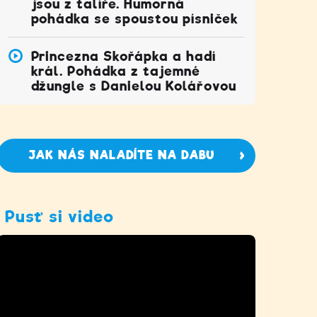
jsou z talíře. Humorná
pohádka se spoustou písniček
Princezna Skořápka a hadí
král. Pohádka z tajemné
džungle s Danielou Kolářovou
JAK NÁS NALADÍTE NA DABU
Pusť si video