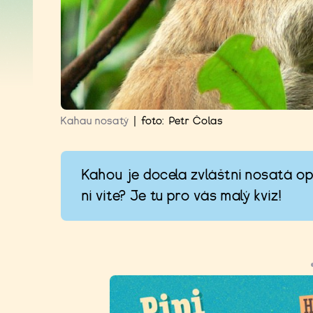
Kahau nosatý
|
foto:
Petr Čolas
Kahou je docela zvláštní nosatá opi
ní víte? Je tu pro vás malý kvíz!