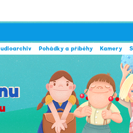
udioarchiv
Pohádky a příběhy
Kamery
S