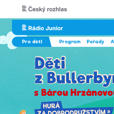
Přejít k hlavnímu obsahu
Pro děti
Program
Pořady
A