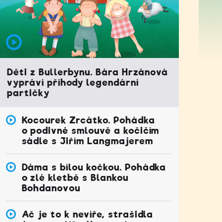
Děti z Bullerbynu. Bára Hrzánová
vypráví příhody legendární
partičky
Kocourek Zrcátko. Pohádka
o podivné smlouvě a kočičím
sádle s Jiřím Langmajerem
Dáma s bílou kočkou. Pohádka
o zlé kletbě s Blankou
Bohdanovou
Ač je to k nevíře, strašidla