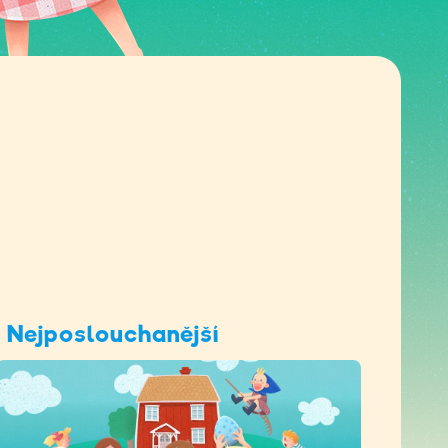
Nejposlouchanější