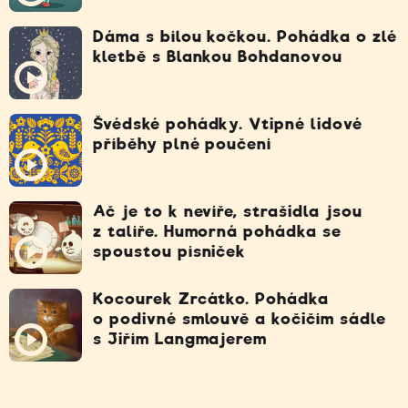
Dáma s bílou kočkou. Pohádka o zlé
kletbě s Blankou Bohdanovou
Švédské pohádky. Vtipné lidové
příběhy plné poučení
Ač je to k nevíře, strašidla jsou
z talíře. Humorná pohádka se
spoustou písniček
Kocourek Zrcátko. Pohádka
o podivné smlouvě a kočičím sádle
s Jiřím Langmajerem