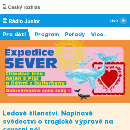
Přejít k hlavnímu obsahu
Pro děti
Program
Pořady
Více
…
Ledové šílenství. Napínavé
svědectví o tragické výpravě na
severní pól