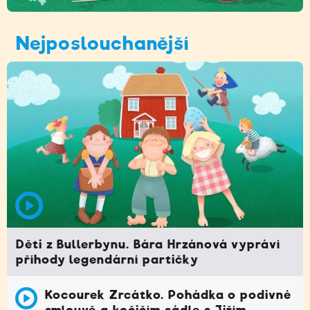
Nejposlouchanější
Děti z Bullerbynu. Bára Hrzánová vypráví
příhody legendární partičky
Kocourek Zrcátko. Pohádka o podivné
smlouvě a kočičím sádle s Jiřím