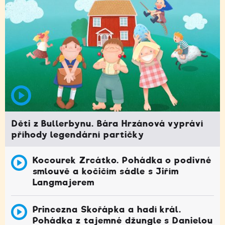
Děti z Bullerbynu. Bára Hrzánová vypráví
příhody legendární partičky
Kocourek Zrcátko. Pohádka o podivné
smlouvě a kočičím sádle s Jiřím
Langmajerem
Princezna Skořápka a hadí král.
Pohádka z tajemné džungle s Danielou