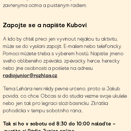
zavřenýma očima a puštěným rádiem.
Zapojte se a napište Kubovi
A kdo by chtěl přeci jen vyvinout nějakou tu aktivitu,
může se do vysílání zapojit. E-mailem nebo telefonicky.
Pomoci můžete třeba s výběrem hostů. Napište jméno
svého oblíbeného zpěváka, zpěvačky, herce, herečky
nebo jiné osobnosti a pošlete na adresu
radiojunior@rozhlas.cz
.
Téma Lehára není nikdy pevně určeno, proto si Jakub
povídá, co chce. Občas si do studia vezme svoje ukulele
nebo jen tak pro legraci složí básničku. Zkrátka
pohodička v tempu sobotního rána…
Tak si ho v sobotu od 8:30 do 10:00 nalaďte –