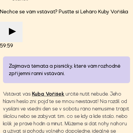
Nechce se vám vstávat? Pusťte si Leháro Kuby Voříška
59:59
Zajímavá témata a písničky, které vám rozhodně
zpříjemní ranní vstávání.
Vstávat vás
Kuba Voříšek
určitě nutit nebude. Jeho
hlavní heslo zní: pojďte se mnou nevstávat! Na rozdíl od
vysílání ve všední den se v sobotu ráno nemusíme trápit
školou nebo se zabývat tím, co se kdy a kde stalo, nebo
kolik je právě hodin a minut. Můžeme si dát nohy nahoru
a užívat si pohodu volného dopoledne, ideálně se