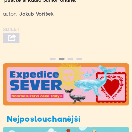
pusťte si Rádio Junior online.
autor:
Jakub Voříšek
Nejposlouchanější