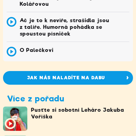
Kolářovou
Ač je to k nevíře, strašidla jsou
z talíře. Humorná pohádka se
spoustou písniček
O Palečkovi
JAK NÁS NALADÍTE NA DABU
Více z pořadu
Pusťte si sobotní Leháro Jakuba
Voříška