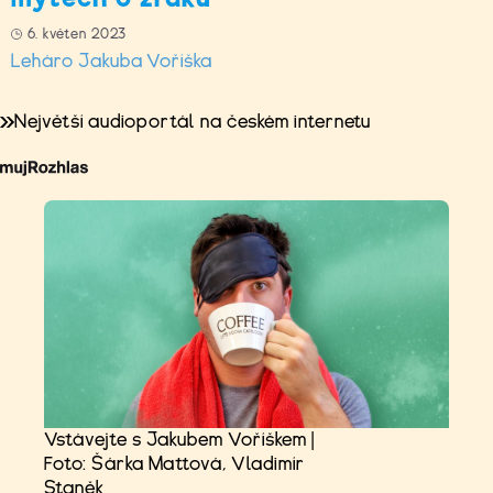
6. květen 2023
Leháro Jakuba Voříška
Největší audioportál na českém internetu
Vstávejte s Jakubem Voříškem |
Foto: Šárka Mattová, Vladimír
Staněk