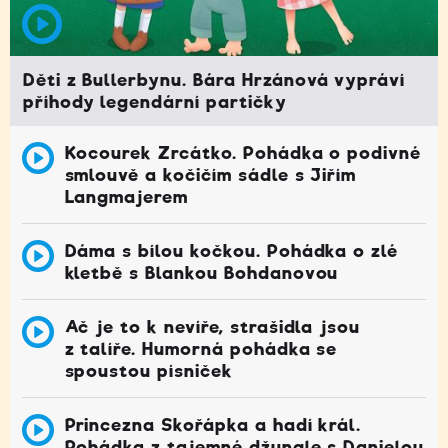
Děti z Bullerbynu. Bára Hrzánová vypráví
příhody legendární partičky
Kocourek Zrcátko. Pohádka o podivné
smlouvě a kočičím sádle s Jiřím
Langmajerem
Dáma s bílou kočkou. Pohádka o zlé
kletbě s Blankou Bohdanovou
Ač je to k nevíře, strašidla jsou
z talíře. Humorná pohádka se
spoustou písniček
Princezna Skořápka a hadí král.
Pohádka z tajemné džungle s Danielou