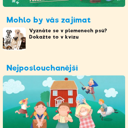
Mohlo by vás zajímat
Vyznáte se v plemenech psů?
Dokažte to v kvízu
Nejposlouchanější