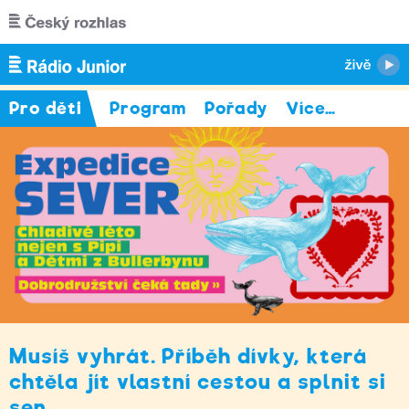
Přejít k hlavnímu obsahu
Pro děti
Program
Pořady
Více
…
Musíš vyhrát. Příběh dívky, která
chtěla jít vlastní cestou a splnit si
sen