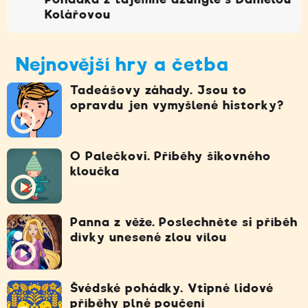
Kolářovou
Nejnovější hry a četba
Tadeášovy záhady. Jsou to
opravdu jen vymyšlené historky?
O Palečkovi. Příběhy šikovného
kloučka
Panna z věže. Poslechněte si příběh
dívky unesené zlou vílou
Švédské pohádky. Vtipné lidové
příběhy plné poučení