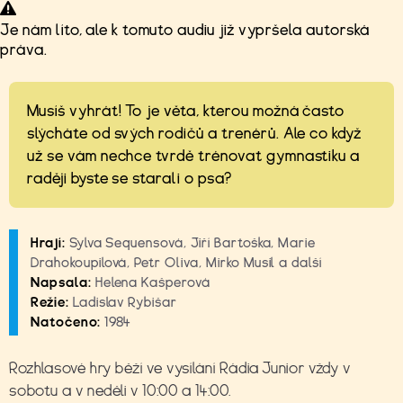
Je nám líto, ale k tomuto audiu již vypršela autorská
práva.
Musíš vyhrát! To je věta, kterou možná často
slýcháte od svých rodičů a trenérů. Ale co když
už se vám nechce tvrdě trénovat gymnastiku a
raději byste se starali o psa?
Hrají:
Sylva Sequensová, Jiří Bartoška, Marie
Drahokoupilová, Petr Oliva, Mirko Musil a další
Napsala:
Helena Kašperová
Režie:
Ladislav Rybišar
Natočeno:
1984
Rozhlasové hry běží ve vysílání Rádia Junior vždy v
sobotu a v neděli v 10:00 a 14:00.