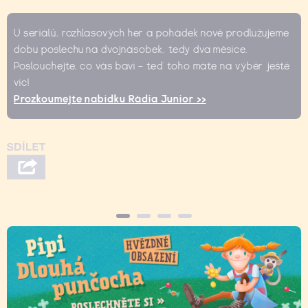
U seriálů, rozhlasových her a pohádek nově prodlužujeme
dobu poslechu na dvojnásobek, tedy dva měsíce.
Poslouchejte, co vás baví – teď toho máte na výběr ještě
víc!
Prozkoumejte nabídku Rádia Junior >>