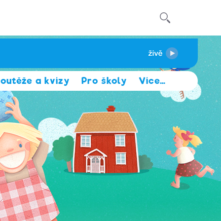
outěže a kvízy
Pro školy
Více
…