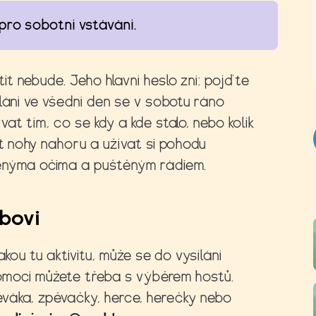
pro sobotní vstávání.
tit nebude. Jeho hlavní heslo zní: pojďte
lání ve všední den se v sobotu ráno
at tím, co se kdy a kde stalo, nebo kolik
t nohy nahoru a užívat si pohodu
řenýma očima a puštěným rádiem.
bovi
akou tu aktivitu, může se do vysílání
 Pomoci můžete třeba s výběrem hostů.
váka, zpěvačky, herce, herečky nebo