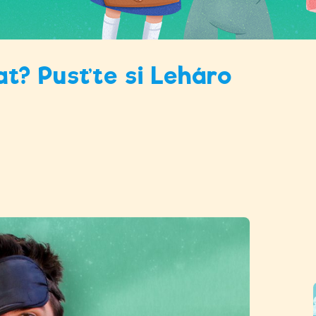
t? Pusťte si Leháro