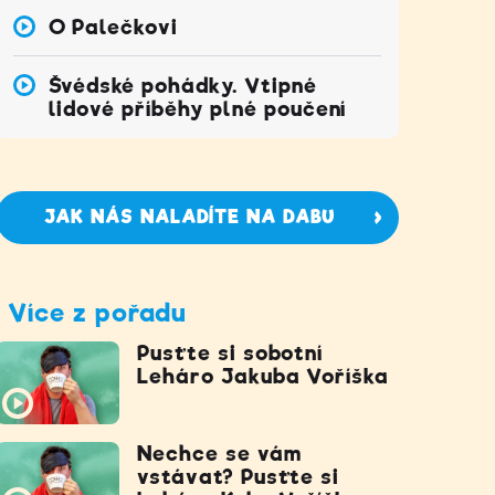
O Palečkovi
Švédské pohádky. Vtipné
lidové příběhy plné poučení
JAK NÁS NALADÍTE NA DABU
Více z pořadu
Pusťte si sobotní
Leháro Jakuba Voříška
Nechce se vám
vstávat? Pusťte si