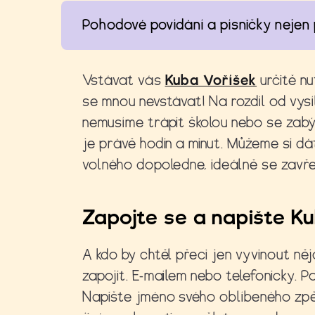
Pohodové povídání a písničky nejen 
Vstávat vás
Kuba Voříšek
určitě nu
se mnou nevstávat! Na rozdíl od vysí
nemusíme trápit školou nebo se zabýv
je právě hodin a minut. Můžeme si dá
volného dopoledne, ideálně se zav
Zapojte se a napište Ku
A kdo by chtěl přeci jen vyvinout něj
zapojit. E-mailem nebo telefonicky.
Napište jméno svého oblíbeného zpě