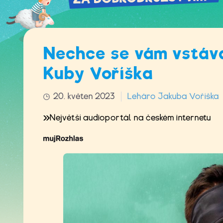
Nechce se vám vstáva
Kuby Voříška
20. květen 2023
Leháro Jakuba Voříška
Největší audioportál na českém internetu