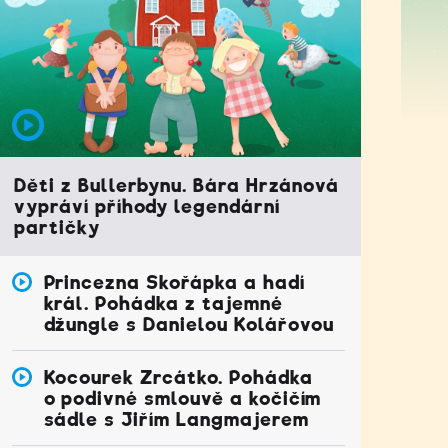
Děti z Bullerbynu. Bára Hrzánová
vypráví příhody legendární
partičky
Princezna Skořápka a hadí
král. Pohádka z tajemné
džungle s Danielou Kolářovou
Kocourek Zrcátko. Pohádka
o podivné smlouvě a kočičím
sádle s Jiřím Langmajerem