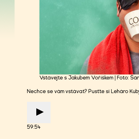
Vstávejte s Jakubem Voříškem | Foto: Šá
Nechce se vám vstávat? Pusťte si Leháro Kub
59:54