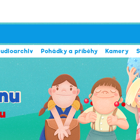
udioarchiv
Pohádky a příběhy
Kamery
S