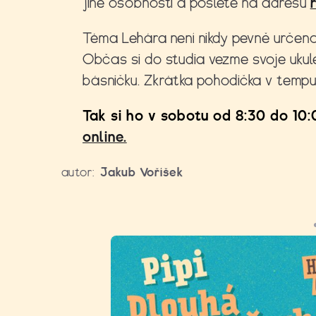
jiné osobnosti a pošlete na adresu
Téma Lehára není nikdy pevně určeno
Občas si do studia vezme svoje ukule
básničku. Zkrátka pohodička v temp
Tak si ho v sobotu od 8:30 do 10
online.
autor:
Jakub Voříšek