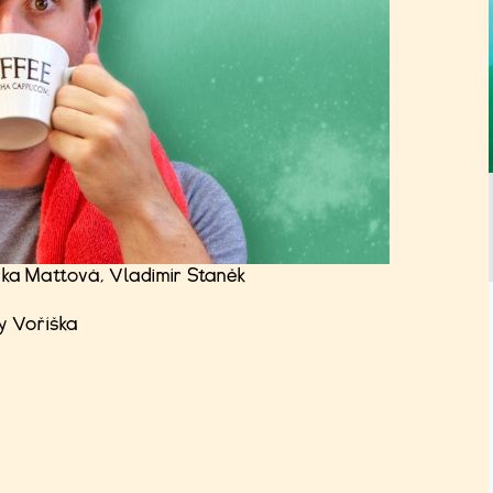
rka Mattová, Vladimír Staněk
y Voříška