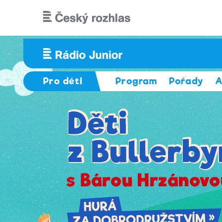
Přejít k hlavnímu obsahu
Pro děti
Program
Pořady
A