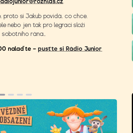
radiojunior@rozhlas.cz
.
, proto si Jakub povídá, co chce.
le nebo jen tak pro legraci složí
u sobotního rána…
:00 nalaďte –
pusťte si Rádio Junior