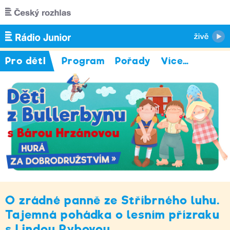
Přejít k hlavnímu obsahu
Pro děti
Program
Pořady
Více
…
O zrádné panně ze Stříbrného luhu.
Tajemná pohádka o lesním přízraku
s Lindou Rybovou