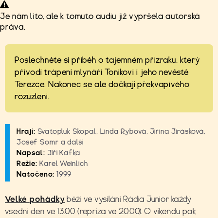
Je nám líto, ale k tomuto audiu již vypršela autorská
práva.
Poslechněte si příběh o tajemném přízraku, který
přivodí trápení mlynáři Toníkovi i jeho nevěstě
Terezce. Nakonec se ale dočkají překvapivého
rozuzlení.
Hrají:
Svatopluk Skopal, Linda Rybová, Jiřina Jirásková,
Josef Somr a další
Napsal:
Jiří Kafka
Režie:
Karel Weinlich
Natočeno:
1999
Velké
pohádky
běží ve vysílání Rádia Junior každý
všední den ve 13.00 (repríza ve 20.00). O víkendu pak