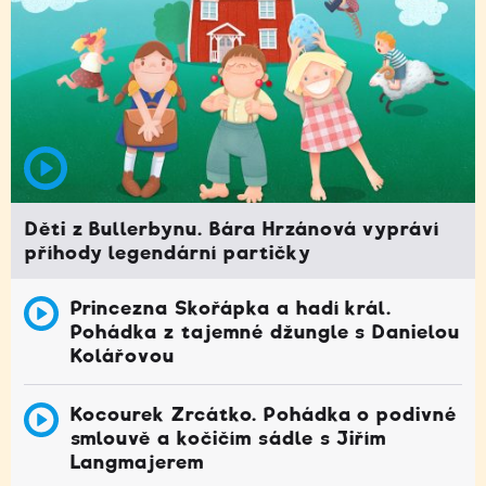
Děti z Bullerbynu. Bára Hrzánová vypráví
příhody legendární partičky
Princezna Skořápka a hadí král.
Pohádka z tajemné džungle s Danielou
Kolářovou
Kocourek Zrcátko. Pohádka o podivné
smlouvě a kočičím sádle s Jiřím
Langmajerem