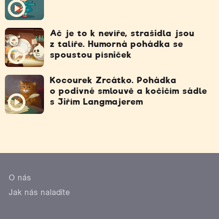
Ač je to k nevíře, strašidla jsou
z talíře. Humorná pohádka se
spoustou písniček
Kocourek Zrcátko. Pohádka
o podivné smlouvě a kočičím sádle
s Jiřím Langmajerem
O nás
Jak nás naladíte