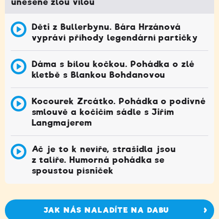
unesené zlou vílou
Děti z Bullerbynu. Bára Hrzánová
vypráví příhody legendární partičky
Dáma s bílou kočkou. Pohádka o zlé
kletbě s Blankou Bohdanovou
Kocourek Zrcátko. Pohádka o podivné
smlouvě a kočičím sádle s Jiřím
Langmajerem
Ač je to k nevíře, strašidla jsou
z talíře. Humorná pohádka se
spoustou písniček
JAK NÁS NALADÍTE NA DABU