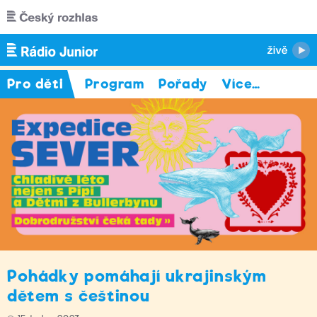
Přejít k hlavnímu obsahu
Pro děti
Program
Pořady
Více
…
Pohádky pomáhají ukrajinským
dětem s češtinou