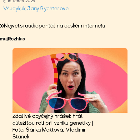
15. leden 2023
Všudykuk Jany Rychterové
Největší audioportál na českém internetu
Zdálivě obyčejný hrášek hrál
důležitou roli při vzniku genetiky |
Foto: Šárka Mattová, Vladimír
Staněk