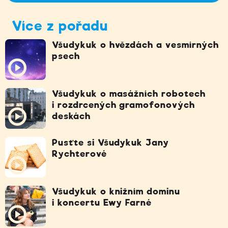
Více z pořadu
Všudykuk o hvězdách a vesmírných
psech
Všudykuk o masážních robotech
i rozdrcených gramofonových
deskách
Pusťte si Všudykuk Jany
Rychterové
Všudykuk o knižním dominu
i koncertu Ewy Farné