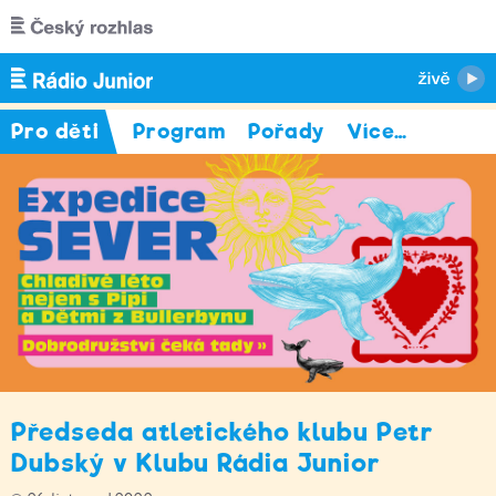
Přejít k hlavnímu obsahu
Pro děti
Program
Pořady
Více
…
Předseda atletického klubu Petr
Dubský v Klubu Rádia Junior