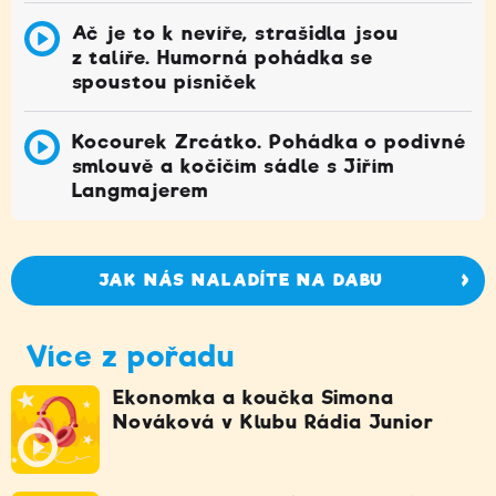
Ač je to k nevíře, strašidla jsou
z talíře. Humorná pohádka se
spoustou písniček
Kocourek Zrcátko. Pohádka o podivné
smlouvě a kočičím sádle s Jiřím
Langmajerem
JAK NÁS NALADÍTE NA DABU
Více z pořadu
Ekonomka a koučka Simona
Nováková v Klubu Rádia Junior