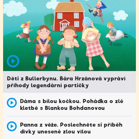
Děti z Bullerbynu. Bára Hrzánová vypráví
příhody legendární partičky
Dáma s bílou kočkou. Pohádka o zlé
kletbě s Blankou Bohdanovou
Panna z věže. Poslechněte si příběh
dívky unesené zlou vílou