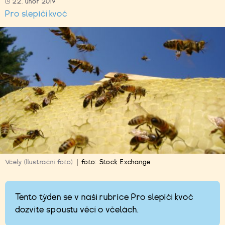
22. únor 2019
Pro slepičí kvoč
Včely (Ilustrační foto).
|
foto:
Stock Exchange
Tento týden se v naší rubrice Pro slepičí kvoč
dozvíte spoustu věcí o včelách.