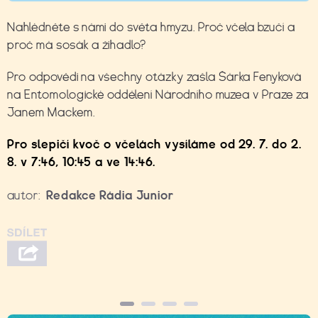
Nahlédněte s námi do světa hmyzu. Proč včela bzučí a
proč má sosák a žihadlo?
Pro odpovědi na všechny otázky zašla Šárka Fenyková
na Entomologické oddělení Národního muzea v Praze za
Janem Mackem.
Pro slepičí kvoč o včelách vysíláme od 29. 7. do 2.
8. v 7:46, 10:45 a ve 14:46.
autor:
Redakce Rádia Junior