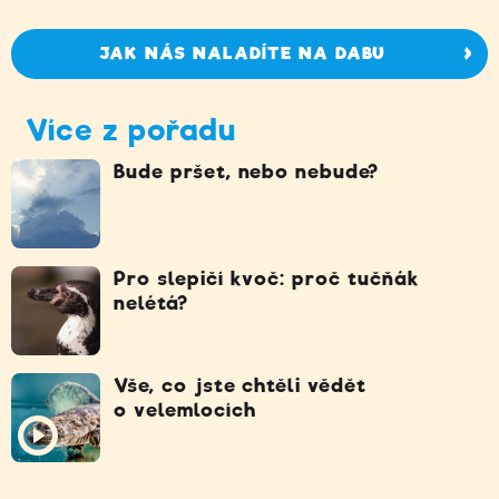
JAK NÁS NALADÍTE NA DABU
Více z pořadu
Bude pršet, nebo nebude?
Pro slepičí kvoč: proč tučňák
nelétá?
Vše, co jste chtěli vědět
o velemlocích