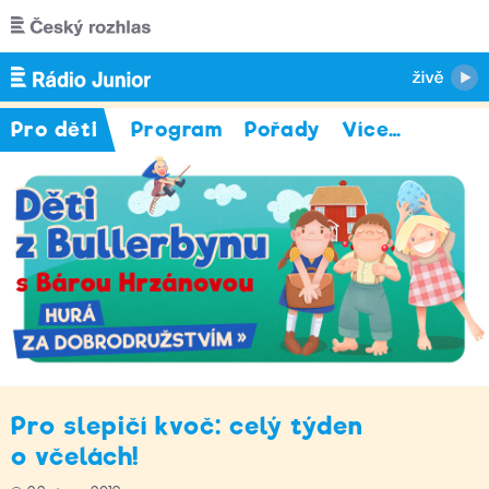
Přejít k hlavnímu obsahu
Pro děti
Program
Pořady
Více
…
Pro slepičí kvoč: celý týden
o včelách!