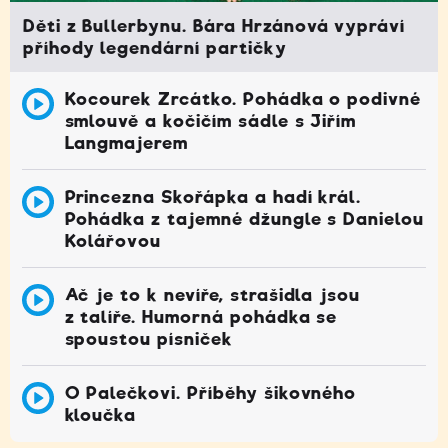
Děti z Bullerbynu. Bára Hrzánová vypráví
příhody legendární partičky
Kocourek Zrcátko. Pohádka o podivné
smlouvě a kočičím sádle s Jiřím
Langmajerem
Princezna Skořápka a hadí král.
Pohádka z tajemné džungle s Danielou
Kolářovou
Ač je to k nevíře, strašidla jsou
z talíře. Humorná pohádka se
spoustou písniček
O Palečkovi. Příběhy šikovného
kloučka