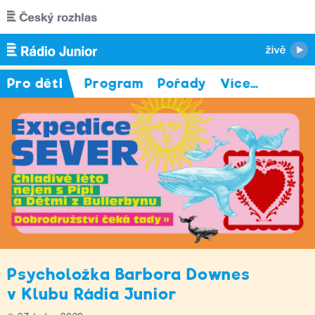
Přejít k hlavnímu obsahu
Pro děti
Program
Pořady
Více
…
Psycholožka Barbora Downes
v Klubu Rádia Junior