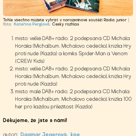
Tohle všechno můžete vyhrát v narozeninové soutěži Rádia junior
|
foto:
Kateřina Perglová
,
Český rozhlas
místo: velké DAB+ rádio, 2 podepsaná CD Michala
Horáka (Michalbum, Michalovo cédéčko), knížka Hry
proti nudě (Kazda) a komiks Spider-Man a Venom
(CREW Kids)
místo: velké DAB+ rádio, 2 podepsaná CD Michala
Horáka (Michalbum, Michalovo cédéčko), knížka Hry
proti nudě (Kazda)
místo: malé DAB+ rádio, 2 podepsaná CD Michala
Horáka (Michalbum, Michalovo cédéčko), knížka 100
her pro každou příležitost (Kazda)
Děkujeme, že jste s námi!
autoři:
Dagmar Jegerová
,
kpe