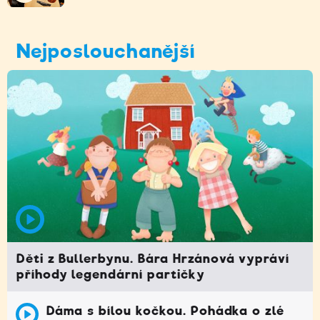
Nejposlouchanější
Děti z Bullerbynu. Bára Hrzánová vypráví
příhody legendární partičky
Dáma s bílou kočkou. Pohádka o zlé