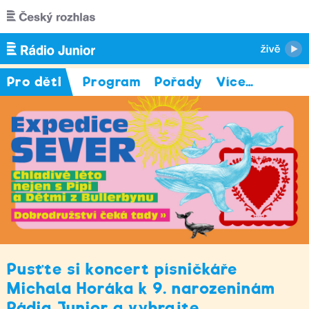
Přejít k hlavnímu obsahu
Pro děti
Program
Pořady
Více
…
Pusťte si koncert písničkáře
Michala Horáka k 9. narozeninám
Rádia Junior a vyhrajte