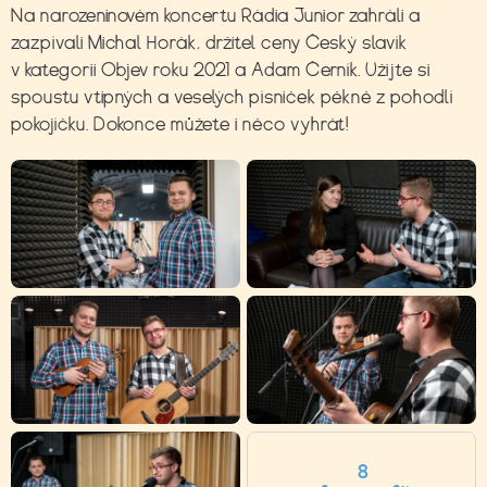
Na narozeninovém koncertu Rádia Junior zahráli a
zazpívali Michal Horák, držitel ceny Český slavík
v kategorii Objev roku 2021 a Adam Černík. Užijte si
spoustu vtipných a veselých písniček pěkně z pohodlí
pokojíčku. Dokonce můžete i něco vyhrát!
8