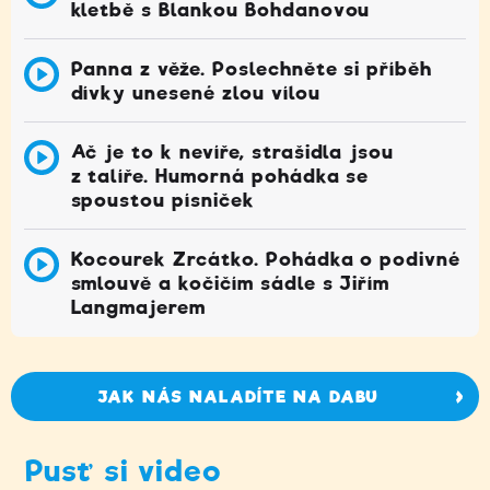
kletbě s Blankou Bohdanovou
Panna z věže. Poslechněte si příběh
dívky unesené zlou vílou
Ač je to k nevíře, strašidla jsou
z talíře. Humorná pohádka se
spoustou písniček
Kocourek Zrcátko. Pohádka o podivné
smlouvě a kočičím sádle s Jiřím
Langmajerem
JAK NÁS NALADÍTE NA DABU
Pusť si video