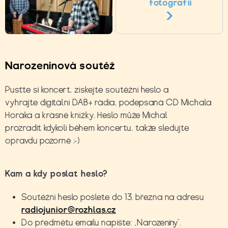
fotografií
Narozeninová soutěž
Pusťte si koncert, získejte soutěžní heslo a
vyhrajte digitální DAB+ rádia, podepsaná CD Michala
Horáka a krásné knížky. Heslo může Michal
prozradit kdykoli během koncertu, takže sledujte
opravdu pozorně ;-)
Kam a kdy poslat heslo?
Soutěžní heslo pošlete do 13. března na adresu
radiojunior@rozhlas.cz
Do předmětu emailu napište: „Narozeniny“.