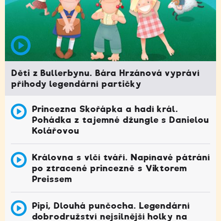
Děti z Bullerbynu. Bára Hrzánová vypráví
příhody legendární partičky
Princezna Skořápka a hadí král.
Pohádka z tajemné džungle s Danielou
Kolářovou
Královna s vlčí tváří. Napínavé pátrání
po ztracené princezně s Viktorem
Preissem
Pipi, Dlouhá punčocha. Legendární
dobrodružství nejsilnější holky na