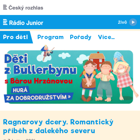
Přejít k hlavnímu obsahu
Pro děti
Program
Pořady
Více
…
Ragnarovy dcery. Romantický
příběh z dalekého severu