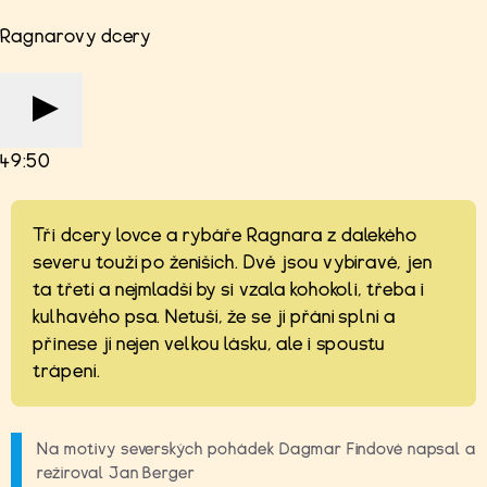
Ragnarovy dcery
49:50
Tři dcery lovce a rybáře Ragnara z dalekého
severu touží po ženiších. Dvě jsou vybíravé, jen
ta třetí a nejmladší by si vzala kohokoli, třeba i
kulhavého psa. Netuší, že se jí přání splní a
přinese jí nejen velkou lásku, ale i spoustu
trápení.
Na motivy severských pohádek Dagmar Findové napsal a
režíroval Jan Berger