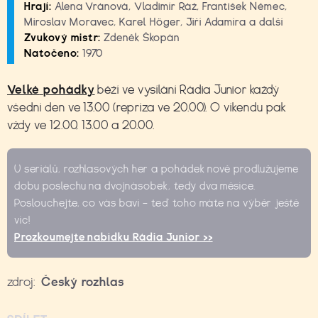
Hrají:
Alena Vránová, Vladimír Ráž, František Němec,
Miroslav Moravec, Karel Höger, Jiří Adamíra a další
Zvukový mistr:
Zdeněk Škopán
Natočeno:
1970
Velké
pohádky
běží ve vysílání Rádia Junior každý
všední den ve 13.00 (repríza ve 20.00). O víkendu pak
vždy ve 12.00, 13.00 a 20.00.
U seriálů, rozhlasových her a pohádek nově prodlužujeme
dobu poslechu na dvojnásobek, tedy dva měsíce.
Poslouchejte, co vás baví – teď toho máte na výběr ještě
víc!
Prozkoumejte nabídku Rádia Junior >>
zdroj:
Český rozhlas