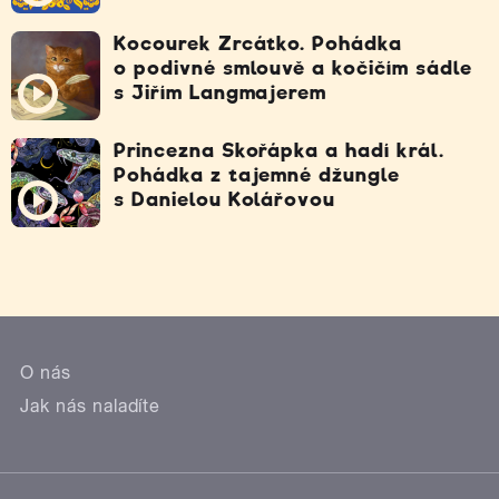
Kocourek Zrcátko. Pohádka
o podivné smlouvě a kočičím sádle
s Jiřím Langmajerem
Princezna Skořápka a hadí král.
Pohádka z tajemné džungle
s Danielou Kolářovou
O nás
Jak nás naladíte