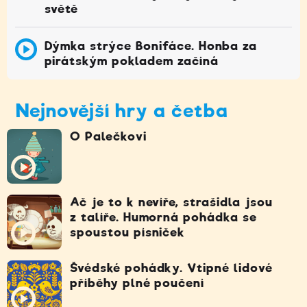
světě
Dýmka strýce Bonifáce. Honba za
pirátským pokladem začíná
Nejnovější hry a četba
O Palečkovi
Ač je to k nevíře, strašidla jsou
z talíře. Humorná pohádka se
spoustou písniček
Švédské pohádky. Vtipné lidové
příběhy plné poučení