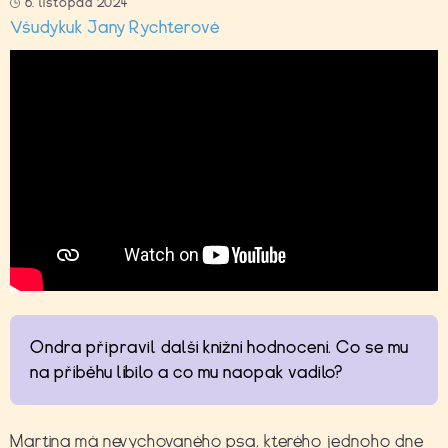
6. listopad 2024
Všudykuk Jany Rychterové
Ondra připravil další knižní hodnocení. Co se mu
na příběhu líbilo a co mu naopak vadilo?
Martina má nevychovaného psa, kterého jednoho dne