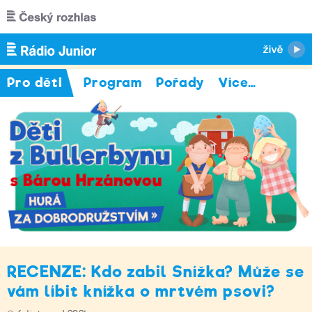
Přejít k hlavnímu obsahu
Pro děti
Program
Pořady
Více
…
RECENZE: Kdo zabil Snížka? Může se
vám líbit knížka o mrtvém psovi?