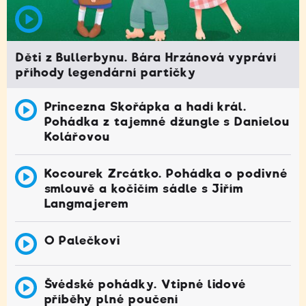
Děti z Bullerbynu. Bára Hrzánová vypráví
příhody legendární partičky
Princezna Skořápka a hadí král.
Pohádka z tajemné džungle s Danielou
Kolářovou
Kocourek Zrcátko. Pohádka o podivné
smlouvě a kočičím sádle s Jiřím
Langmajerem
O Palečkovi
Švédské pohádky. Vtipné lidové
příběhy plné poučení