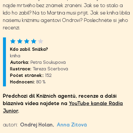
najde mrtvého bez známek zranění. Jak se to stalo a
kdo ho zabil? Na to Martina musí přijít. Jak se kniha líbila
našemu knižnímu agentovi Ondrovi? Poslechněte si jeho
recenzi.
Kdo zabil Snížka?
kniha
Autorka:
Petra Soukupová
Ilustrace:
Tereza Ščerbová
Počet stránek::
152
Hodnocení:
80 %
Předchozí díl Knižních agentů, recenze a další
bláznivá videa najdete na
YouTube kanále Rádia
Junior
.
autoři:
Ondřej Holan
,
Anna Zítová