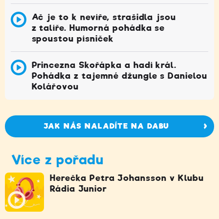
Ač je to k nevíře, strašidla jsou
z talíře. Humorná pohádka se
spoustou písniček
Princezna Skořápka a hadí král.
Pohádka z tajemné džungle s Danielou
Kolářovou
JAK NÁS NALADÍTE NA DABU
Více z pořadu
Herečka Petra Johansson v Klubu
Rádia Junior