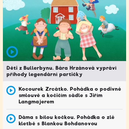
Děti z Bullerbynu. Bára Hrzánová vypráví
příhody legendární partičky
Kocourek Zrcátko. Pohádka o podivné
smlouvě a kočičím sádle s Jiřím
Langmajerem
Dáma s bílou kočkou. Pohádka o zlé
kletbě s Blankou Bohdanovou