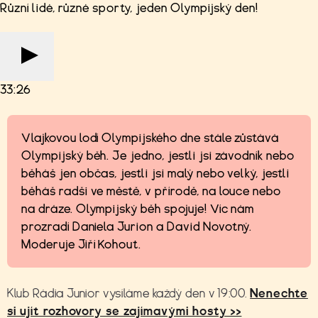
Různí lidé, různé sporty, jeden Olympijský den!
33:26
Vlajkovou lodí Olympijského dne stále zůstává
Olympijský běh. Je jedno, jestli jsi závodník nebo
běháš jen občas, jestli jsi malý nebo velký, jestli
běháš radši ve městě, v přírodě, na louce nebo
na dráze. Olympijský běh spojuje! Víc nám
prozradí Daniela Jurion a David Novotný.
Moderuje Jiří Kohout.
Klub Rádia Junior vysíláme každý den v 19:00.
Nenechte
si ujít rozhovory se zajímavými hosty >>