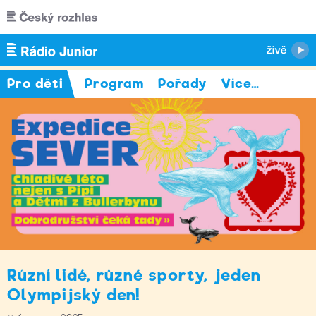
Přejít k hlavnímu obsahu
Pro děti
Program
Pořady
Více
…
Různí lidé, různé sporty, jeden
Olympijský den!