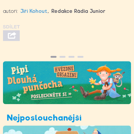
autoři:
Jiří Kohout
,
Redakce Rádia Junior
Nejposlouchanější