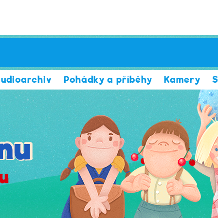
udioarchiv
Pohádky a příběhy
Kamery
S