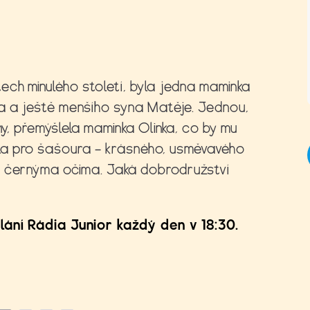
ch minulého století, byla jedna maminka
fa a ještě menšího syna Matěje. Jednou,
ny, přemýšlela maminka Olinka, co by mu
la pro šašoura – krásného, usměvavého
 černýma očima. Jaká dobrodružství
lání Rádia Junior každý den v 18:30.