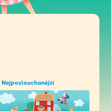
Nejposlouchanější