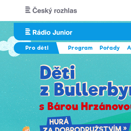
Přejít k hlavnímu obsahu
Pro děti
Program
Pořady
A