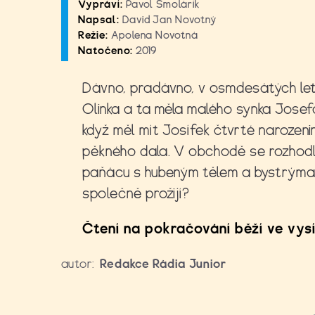
Vypráví:
Pavol Smolárik
Napsal:
David Jan Novotný
Režie:
Apolena Novotná
Natočeno:
2019
Dávno, pradávno, v osmdesátých lete
Olinka a ta měla malého synka Jose
když měl mít Josífek čtvrté narozeni
pěkného dala. V obchodě se rozhod
paňácu s hubeným tělem a bystrýma
společně prožijí?
Čtení na pokračování běží ve vysí
autor:
Redakce Rádia Junior