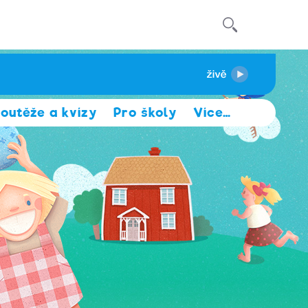
outěže a kvízy
Pro školy
Více
…