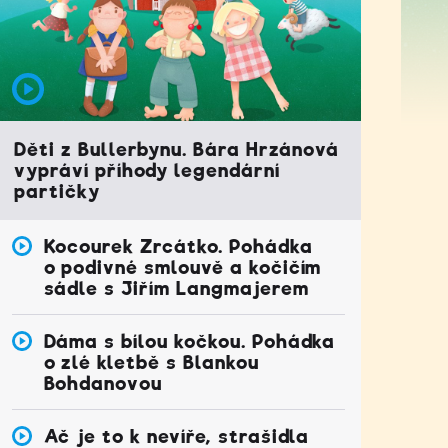
Děti z Bullerbynu. Bára Hrzánová
vypráví příhody legendární
partičky
Kocourek Zrcátko. Pohádka
o podivné smlouvě a kočičím
sádle s Jiřím Langmajerem
Dáma s bílou kočkou. Pohádka
o zlé kletbě s Blankou
Bohdanovou
Ač je to k nevíře, strašidla