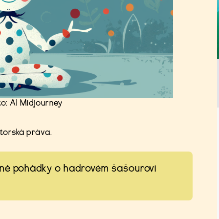
o: AI Midjourney
utorská práva.
ané pohádky o hadrovém šašourovi