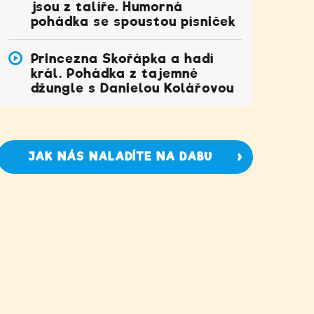
jsou z talíře. Humorná
pohádka se spoustou písniček
Princezna Skořápka a hadí
král. Pohádka z tajemné
džungle s Danielou Kolářovou
JAK NÁS NALADÍTE NA DABU