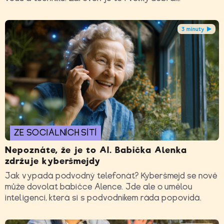
3 minuty
ZE SOCIÁLNÍCH SÍTÍ
Nepoznáte, že je to AI. Babička Alenka
zdržuje kyberšmejdy
Jak vypadá podvodný telefonát? Kyberšmejd se nově
může dovolat babičce Alence. Jde ale o umělou
inteligenci, která si s podvodníkem ráda popovídá.