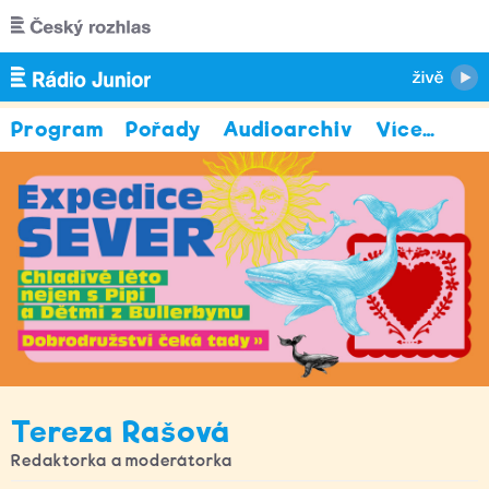
Přejít k hlavnímu obsahu
Program
Pořady
Audioarchiv
Více
…
Tereza Rašová
Redaktorka a moderátorka