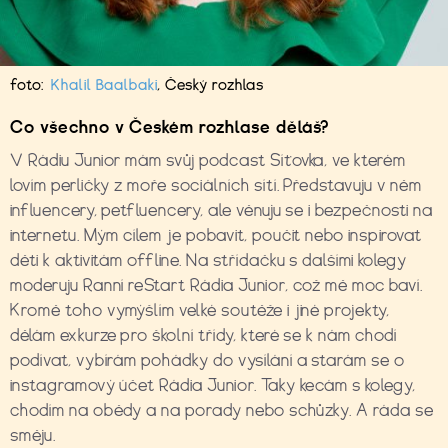
foto:
Khalil Baalbaki
,
Český rozhlas
Co všechno v Českém rozhlase děláš?
V Rádiu Junior mám svůj podcast Síťovka, ve kterém
lovím perličky z moře sociálních sítí. Představuju v něm
influencery, petfluencery, ale věnuju se i bezpečnosti na
internetu. Mým cílem je pobavit, poučit nebo inspirovat
děti k aktivitám offline. Na střídačku s dalšími kolegy
moderuju Ranní reStart Rádia Junior, což mě moc baví.
Kromě toho vymýšlím velké soutěže i jiné projekty,
dělám exkurze pro školní třídy, které se k nám chodí
podívat, vybírám pohádky do vysílání a starám se o
instagramový účet Rádia Junior. Taky kecám s kolegy,
chodím na obědy a na porady nebo schůzky. A ráda se
směju.