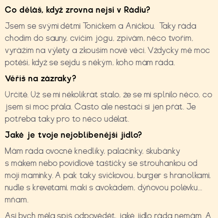
Co děláš, když zrovna nejsi v Rádiu?
Jsem se svými dětmi Toníčkem a Aničkou. Taky ráda
chodím do sauny, cvičím jógu, zpívám, něco tvořím,
vyrážím na výlety a zkouším nové věci. Vždycky mě moc
potěší, když se sejdu s někým, koho mám ráda.
Věříš na zázraky?
Určitě. Už se mi několikrát stalo, že se mi splnilo něco, co
jsem si moc přála. Často ale nestačí si jen přát. Je
potřeba taky pro to něco udělat.
Jaké je tvoje nejoblíbenější jídlo?
Mám ráda ovocné knedlíky, palačinky, škubánky
s mákem nebo povidlové taštičky se strouhankou od
mojí maminky. A pak taky svíčkovou, burger s hranolkami,
nudle s krevetami, maki s avokádem, dýňovou polévku...
mňam.
Asi bych měla spíš odpovědět, jaké jídlo ráda nemám. A