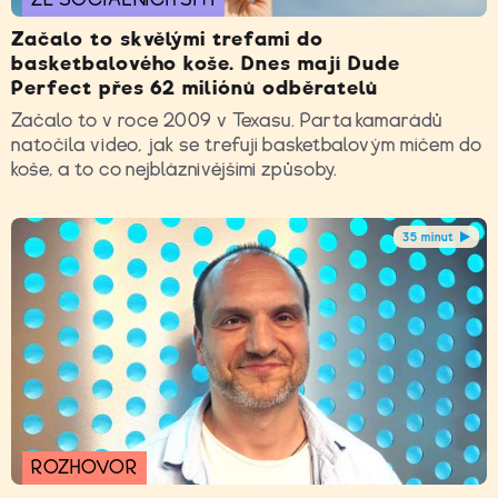
Začalo to skvělými trefami do
basketbalového koše. Dnes mají Dude
Perfect přes 62 miliónů odběratelů
Začalo to v roce 2009 v Texasu. Parta kamarádů
natočila video, jak se trefují basketbalovým míčem do
koše, a to co nejbláznivějšími způsoby.
35 minut
ROZHOVOR