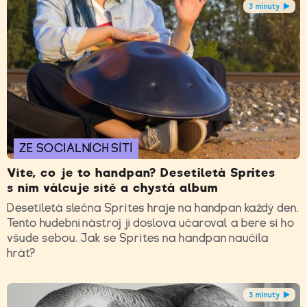
3 minuty
ZE SOCIÁLNÍCH SÍTÍ
Víte, co je to handpan? Desetiletá Sprites
s ním válcuje sítě a chystá album
Desetiletá slečna Sprites hraje na handpan každý den.
Tento hudební nástroj jí doslova učaroval a bere si ho
všude sebou. Jak se Sprites na handpan naučila
hrát?
3 minuty