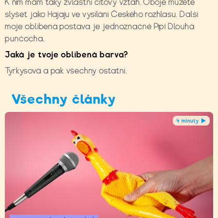
K nim mám taky zvláštní citový vztah. Oboje můžete
slyšet jako Hajaju ve vysílání Českého rozhlasu. Další
moje oblíbená postava je jednoznačně Pipi Dlouhá
punčocha.
Jaká je tvoje oblíbená barva?
Tyrkysová a pak všechny ostatní.
Všechny články
4 minuty