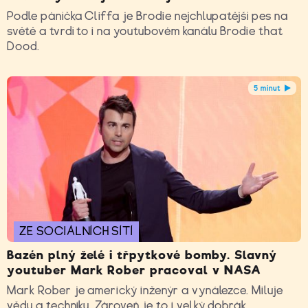
Podle páníčka Cliffa je Brodie nejchlupatější pes na
světě a tvrdí to i na youtubovém kanálu Brodie that
Dood.
5 minut
ZE SOCIÁLNÍCH SÍTÍ
Bazén plný želé i třpytkové bomby. Slavný
youtuber Mark Rober pracoval v NASA
Mark Rober je americký inženýr a vynálezce. Miluje
vědu a techniku. Zároveń je to i velký dobrák.