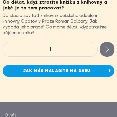
Co dělat, když ztratíte knížku z knihovny a
jaké je to tam pracovat?
Do studia zavítatl knihovník dětského oddělení
knihovny Opatov v Praze Roman Solčány. Jak
vypadá jeho práce? Co máme dělat, když ztratíme
půjčenou knihu?
Stránky
1
n
JAK NÁS NALADÍTE NA DABU
O nás