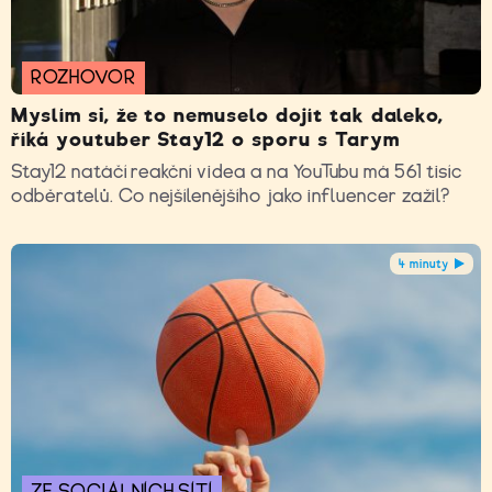
ROZHOVOR
Myslím si, že to nemuselo dojít tak daleko,
říká youtuber Stay12 o sporu s Tarym
Stay12 natáčí reakční videa a na YouTubu má 561 tisíc
odběratelů. Co nejšílenějšího jako influencer zažil?
4 minuty
ZE SOCIÁLNÍCH SÍTÍ