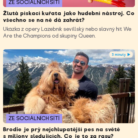
ZE SOCIÁLNÍCH SÍTÍ
Žlutá pískací kuřata jako hudební nástroj. Co
všechno se na ně dá zahrát?
Ukázka z opery Lazebník sevillský nebo slavný hit We
Are the Champions od skupiny Queen.
3 minuty
ZE SOCIÁLNÍCH SÍTÍ
Brodie je prý nejchlupatější pes na světě
s miliony sledujících. Co je to za rasu?