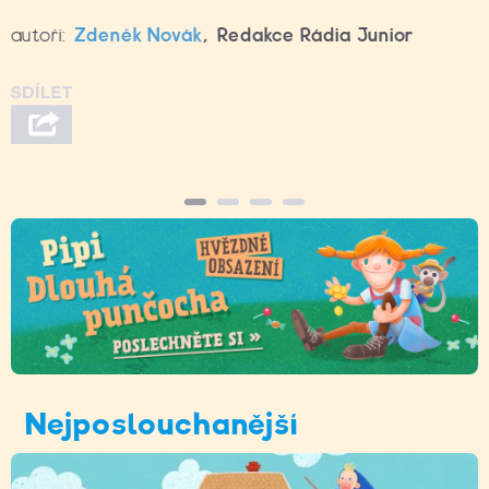
autoři:
Zdeněk Novák
,
Redakce Rádia Junior
Nejposlouchanější