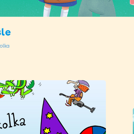
šle
olka