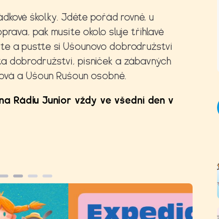
dkové školky. Jděte pořád rovně, u
prava, pak musíte okolo sluje tříhlavé
te a pusťte si Ušounovo dobrodružství
a dobrodružství, písniček a zábavných
erová a Ušoun Rušoun osobně.
a Rádiu Junior vždy ve všední den v