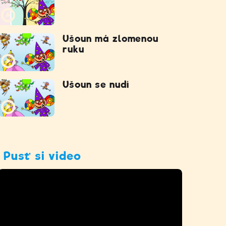
Ušoun má zlomenou
ruku
Ušoun se nudí
Pusť si video