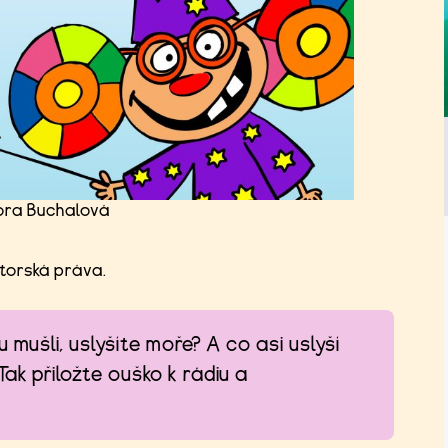
bora Buchalová
utorská práva.
ou mušli, uslyšíte moře? A co asi uslyší
ak přiložte ouško k rádiu a