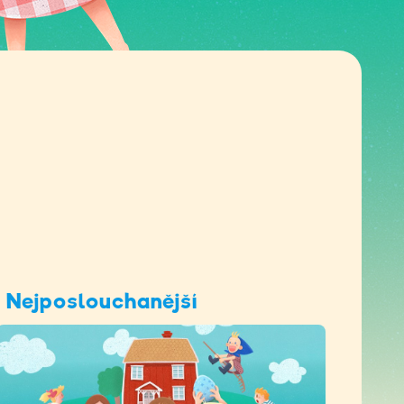
Nejposlouchanější