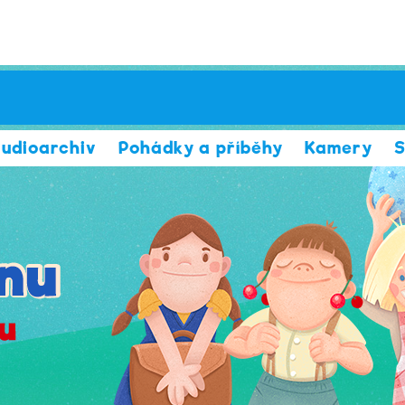
udioarchiv
Pohádky a příběhy
Kamery
S