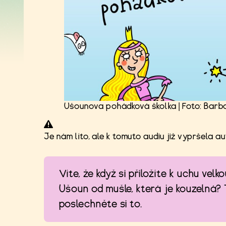
Ušounova pohádková školka | Foto: Bar
Je nám líto, ale k tomuto audiu již vypršela a
Víte, že když si přiložíte k uchu velk
Ušoun od mušle, která je kouzelná? T
poslechněte si to.