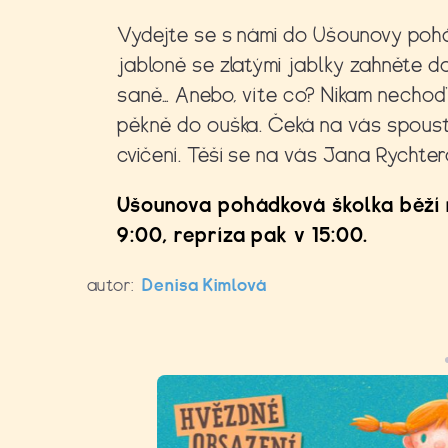
Vydejte se s námi do Ušounovy pohá
jabloně se zlatými jablky zahněte do
saně… Anebo, víte co? Nikam nechoď
pěkně do ouška. Čeká na vás spoust
cvičení. Těší se na vás Jana Rycht
Ušounova pohádková školka běží n
9:00, repríza pak v 15:00.
autor:
Denisa Kimlová