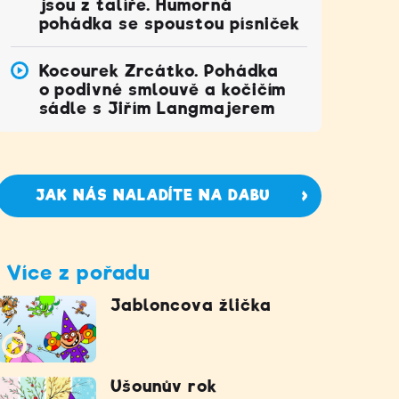
jsou z talíře. Humorná
pohádka se spoustou písniček
Kocourek Zrcátko. Pohádka
o podivné smlouvě a kočičím
sádle s Jiřím Langmajerem
JAK NÁS NALADÍTE NA DABU
Více z pořadu
Jabloncova žlička
Ušounův rok