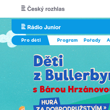
Přejít k hlavnímu obsahu
Pro děti
Program
Pořady
A