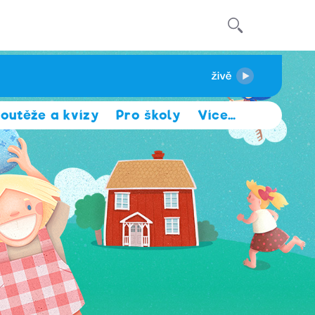
outěže a kvízy
Pro školy
Více
…