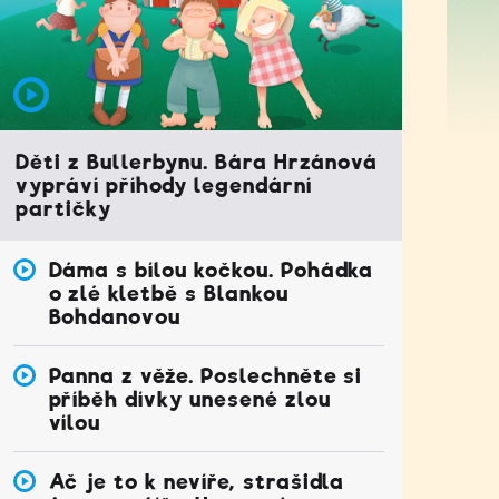
Děti z Bullerbynu. Bára Hrzánová
vypráví příhody legendární
partičky
Dáma s bílou kočkou. Pohádka
o zlé kletbě s Blankou
Bohdanovou
Panna z věže. Poslechněte si
příběh dívky unesené zlou
vílou
Ač je to k nevíře, strašidla