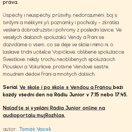
práva.
Úspěchy i neúspěchy, průšvihy, nedorozumění, boj s
tvrdými a měkkými y/i, poznámky i pochvaly – zkrátka
veškerá dobrodružství i pohromy z poslední lavice. Ve
veselých dialozích spolužáků Vendy a Fráni se
dozvídáme o všem, co se děje ve škole i mimo ni, o
laskavé třídní učitelce Vopičkové, oblíbené spolužačce
Švestkové, někdy trochu neoblíbených spolužácích
Plouškovi a Vokurkové, protivné Vendově sestře,
moudrém dědovi Fráni a mnohých dalších.
Seriál
Ve škole i po škole s Vendou a Fráňou
beží
každý všední den na Rádiu Junior v 7:15 nebo 17:45.
Nalaďte si vysílání Rádia Junior online na
audioportálu mujRozhlas.
autor:
Tomáš Vacek