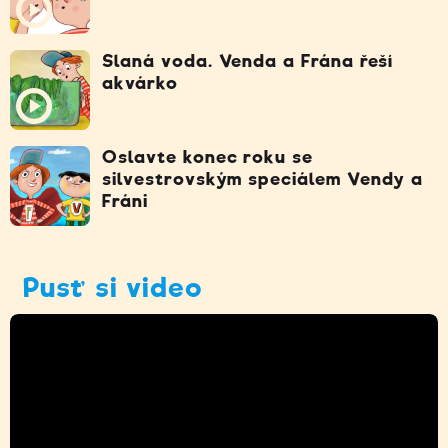
Slaná voda. Venda a Frána řeší
akvárko
Oslavte konec roku se
silvestrovským speciálem Vendy a
Fráni
Pusť si video