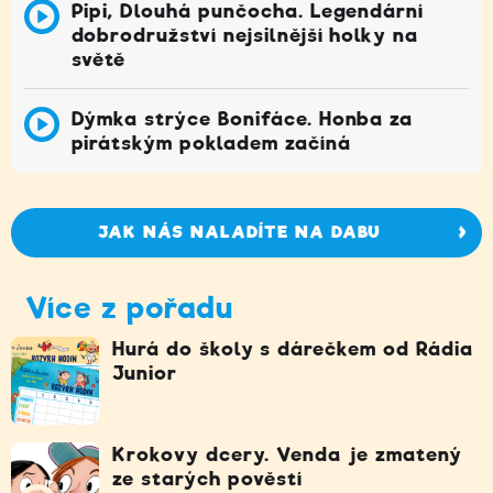
Pipi, Dlouhá punčocha. Legendární
dobrodružství nejsilnější holky na
světě
Dýmka strýce Bonifáce. Honba za
pirátským pokladem začíná
JAK NÁS NALADÍTE NA DABU
Více z pořadu
Hurá do školy s dárečkem od Rádia
Junior
Krokovy dcery. Venda je zmatený
ze starých pověstí