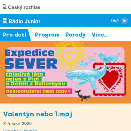
Přejít k hlavnímu obsahu
Pro děti
Program
Pořady
Více
…
Valentýn nebo 1.máj
14. únor 2020
Venda a Fráňa