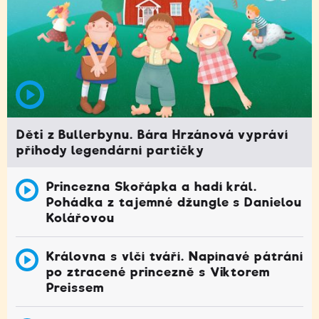
Děti z Bullerbynu. Bára Hrzánová vypráví
příhody legendární partičky
Princezna Skořápka a hadí král.
Pohádka z tajemné džungle s Danielou
Kolářovou
Královna s vlčí tváří. Napínavé pátrání
po ztracené princezně s Viktorem
Preissem