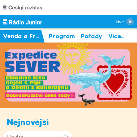
Přejít k hlavnímu obsahu
Venda a Fráňa
Program
Pořady
Více
…
Nejnovější