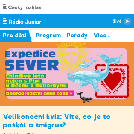
Přejít k hlavnímu obsahu
Pro děti
Program
Pořady
Více
…
Velikonoční kvíz: Víte, co je to
paškál a šmigrus?