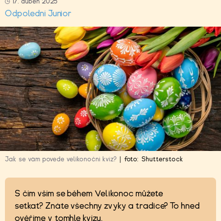
17. duben 2025
Odpolední Junior
Jak se vám povede velikonoční kvíz?
|
foto:
Shutterstock
S čím vším se během Velikonoc můžete
setkat? Znáte všechny zvyky a tradice? To hned
ověříme v tomhle kvízu.