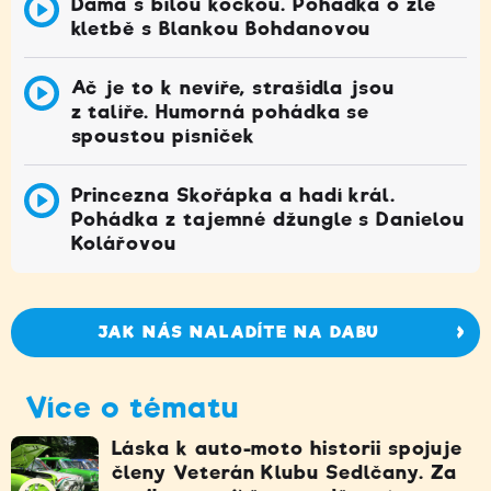
Dáma s bílou kočkou. Pohádka o zlé
kletbě s Blankou Bohdanovou
Ač je to k nevíře, strašidla jsou
z talíře. Humorná pohádka se
spoustou písniček
Princezna Skořápka a hadí král.
Pohádka z tajemné džungle s Danielou
Kolářovou
JAK NÁS NALADÍTE NA DABU
Více o tématu
Láska k auto-moto historii spojuje
členy Veterán Klubu Sedlčany. Za