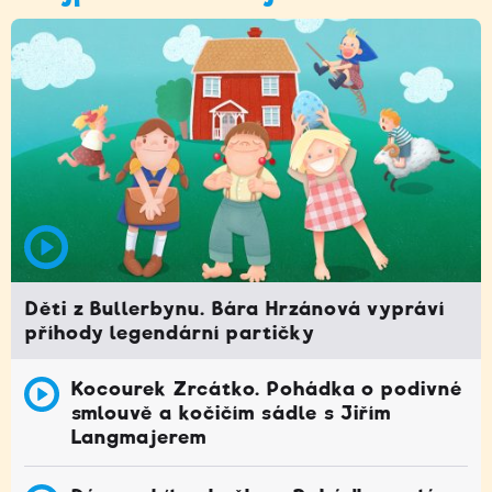
Děti z Bullerbynu. Bára Hrzánová vypráví
příhody legendární partičky
Kocourek Zrcátko. Pohádka o podivné
smlouvě a kočičím sádle s Jiřím
Langmajerem