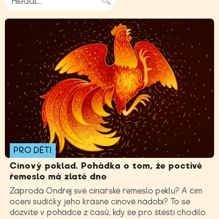
PRO DĚTI
Cínový poklad. Pohádka o tom, že poctivé
řemeslo má zlaté dno
Zaprodá Ondřej své cínařské řemeslo peklu? A čím
ocení sudičky jeho krásné cínové nádobí? To se
dozvíte v pohádce z časů, kdy se pro štěstí chodilo