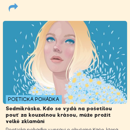
POETICKÁ POHÁDKA
Sedmikráska. Kdo se vydá na pošetilou
pouť za kouzelnou krásou, může prožít
velké zklamání
Poetická pohádka vypráví o obyčejné Káče, která