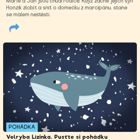
Marie a Jan jsou chudí rodiče. Když začne jejich syn
Honzík zlobit a snít o domečku z marcipánu, stane
se málem neštěstí.
POHÁDKA
Velryba Lízinka. Pusťte si pohádku