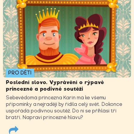
PRO DĚTI
Poslední slovo. Vyprávění o rýpavé
princezně a podivné soutěži
Sebevědomá princezna Karin má ke všemu
připomínky a nejraději by řídila celý svět. Dokonce
uspořádá podivnou soutěž. Do ní se přihlásí tři
bratři. Napraví princezně hlavu?