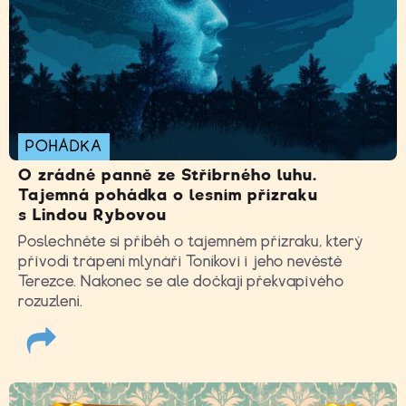
POHÁDKA
O zrádné panně ze Stříbrného luhu.
Tajemná pohádka o lesním přízraku
s Lindou Rybovou
Poslechněte si příběh o tajemném přízraku, který
přivodí trápení mlynáři Toníkovi i jeho nevěstě
Terezce. Nakonec se ale dočkají překvapivého
rozuzlení.