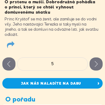
O prstenu a mušli. Dobrodružná pohádka
o princi, který se chtěl vyhnout
domluvenému sňatku
Princ Kryštof se má ženit, ale zamiluje se do vodní
víly. Jeho nastávající Terezka si taky myslí na
jiného, a tak se domluví na odvážné lsti, jak svatbu
odložit.
Stránky
5
n
zí
JAK NÁS NALADÍTE NA DABU
O pořadu