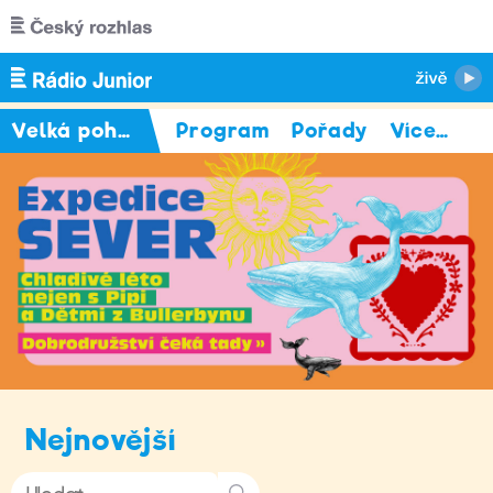
Přejít k hlavnímu obsahu
Velká pohádka
Program
Pořady
Více
…
Nejnovější