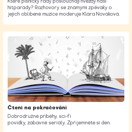
Které písničky rády poslouchají hvězdy naší
hitparády? Rozhovory se známými zpěváky o
jejich oblíbené muzice moderuje Klára Nováková.
Čtení na pokračování
Dobrodružné příběhy, sci-fi
povídky, zábavné seriály. Zpříjemněte si den.