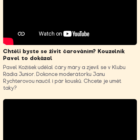
Chtěli byste se živit čarováním? Kouzelník
Pavel to dokázal
Pavel Kožíšek udělal čáry máry a zjevil se v Klubu
Rádia Junior. Dokonce moderátorku Janu
Rychterovou naučil i pár kousků. Chcete je umět
taky?