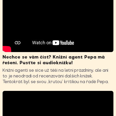
Nechce se vám číst? Knižní agent Pepa má
řešení. Pusťte si audioknížku!
Knižní agenti se sice už těší na letní prázdniny, ale ani
to je neodradí od recenzování dalších knížek.
Tentokrát byl se svou „krutou“ kritikou na řadě Pepa.