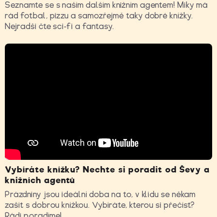
Seznamte se s naším dalším knižním agentem! Miky má
rád fotbal, pizzu a samozřejmě taky dobré knížky.
Nejradši čte sci-fi a fantasy.
Vybíráte knížku? Nechte si poradit od Ševy a
knižních agentů
Prázdniny jsou ideální doba na to, v klidu se někam
zašít s dobrou knížkou. Vybíráte, kterou si přečíst?
Rádi poradíme!