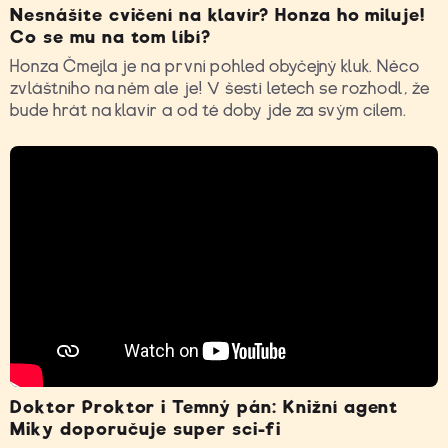
Nesnášíte cvičení na klavír? Honza ho miluje!
Co se mu na tom líbí?
Honza Čmejla je na první pohled obyčejný kluk. Něco
zvláštního na něm ale je! V šesti letech se rozhodl, že
bude hrát na klavír a od té doby jde za svým cílem.
Doktor Proktor i Temný pán: Knižní agent
Miky doporučuje super sci-fi