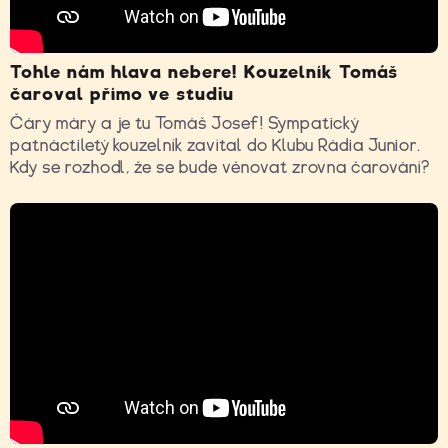
Tohle nám hlava nebere! Kouzelník Tomáš
čaroval přímo ve studiu
Čáry máry a je tu Tomáš Josef! Sympatický
patnáctiletý kouzelník zavítal do Klubu Rádia Junior.
Kdy se rozhodl, že se bude věnovat zrovna čarování?