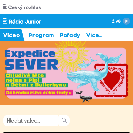
Přejít k hlavnímu obsahu
Video
Program
Pořady
Více
…