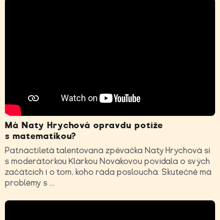
Má Naty Hrychová opravdu potíže
s matematikou?
Patnáctiletá talentovaná zpěvačka Naty Hrychová si
s moderátorkou Klárkou Novákovou povídala o svých
začátcích i o tom, koho ráda poslouchá. Skutečně má
problémy s ...