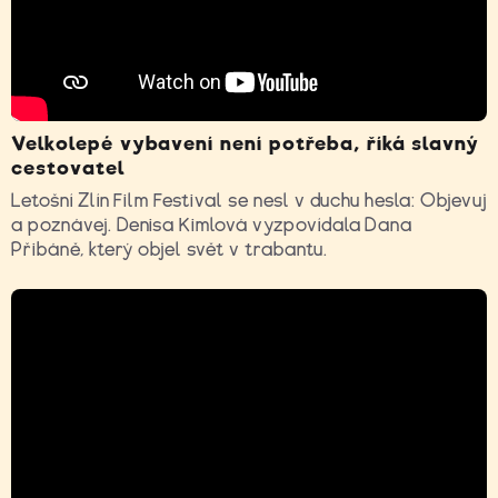
Velkolepé vybavení není potřeba, říká slavný
cestovatel
Letošní Zlín Film Festival se nesl v duchu hesla: Objevuj
a poznávej. Denisa Kimlová vyzpovídala Dana
Přibáně, který objel svět v trabantu.