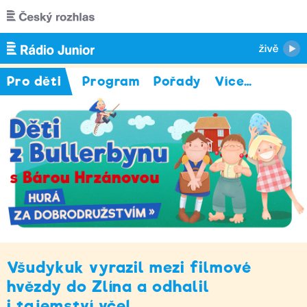
Přejít k hlavnímu obsahu
Pro děti
Program
Pořady
Více
…
Všudykuk vyrazil mezi filmové
hvězdy do Zlína a odhalil
i tajemství včel