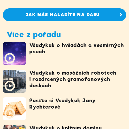
JAK NÁS NALADÍTE NA DABU
Více z pořadu
Všudykuk o hvězdách a vesmírných
psech
Všudykuk o masážních robotech
i rozdrcených gramofonových
deskách
Pusťte si Všudykuk Jany
Rychterové
Všudykuk o knižním dominu