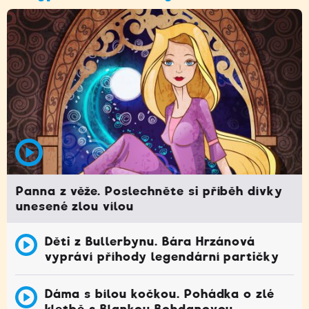
Panna z věže. Poslechněte si příběh dívky
unesené zlou vílou
Děti z Bullerbynu. Bára Hrzánová
vypráví příhody legendární partičky
Dáma s bílou kočkou. Pohádka o zlé
kletbě s Blankou Bohdanovou