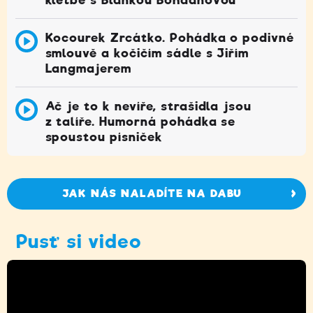
Kocourek Zrcátko. Pohádka o podivné
smlouvě a kočičím sádle s Jiřím
Langmajerem
Ač je to k nevíře, strašidla jsou
z talíře. Humorná pohádka se
spoustou písniček
JAK NÁS NALADÍTE NA DABU
Pusť si video