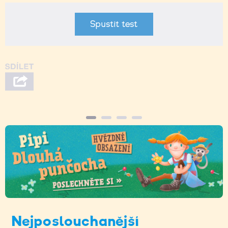
Spustit test
Nejposlouchanější