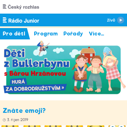
Přejít k hlavnímu obsahu
Pro děti
Program
Pořady
Více
…
Znáte emoji?
3. říjen 2019