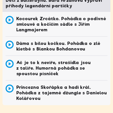
Děti z Bullerbynu. Bára Hrzánová vypráví
příhody legendární partičky
Kocourek Zrcátko. Pohádka o podivné
smlouvě a kočičím sádle s Jiřím
Langmajerem
Dáma s bílou kočkou. Pohádka o zlé
kletbě s Blankou Bohdanovou
Ač je to k nevíře, strašidla jsou
z talíře. Humorná pohádka se
spoustou písniček
Princezna Skořápka a hadí král.
Pohádka z tajemné džungle s Danielou
Kolářovou