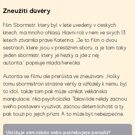
Zneužití důvěry
Film Sbormistr, který byl v létě uvedený v českých
kinech, má mnoho ohlasů. Hlavní roli v něm ve svých 13
letech ztvárnila právě Kateřina. „Je to film o dvou
sestrách, které jsou v prestižním sboru, a je tam taky
jeden sbormistr, který je hezký a jde z něj
autorita,“ popisuje mladá herečka.
Autorita ve filmu ale přerůstá ve zneužívání. „Holky
tomu sbormistrovi strašně věřily a vzhlížely k němu, byl
to idol, takže tam pak může vznikat velikánská
manipulace,“ říká psycholožka. Takoví lidé někdy začnou
svého postavení využívat, začnou dětem lichotit a ty
pak touží po jejich přízni. A to může být nebezpečné.
Ubližuje vám někdo nebo potřebujete poradit?