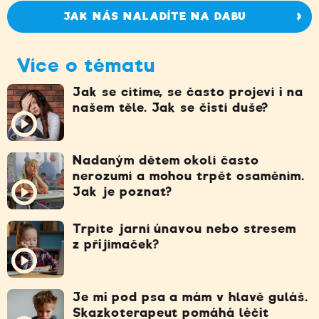
JAK NÁS NALADÍTE NA DABU
Více o tématu
Jak se cítíme, se často projeví i na
našem těle. Jak se čistí duše?
Nadaným dětem okolí často
nerozumí a mohou trpět osaměním.
Jak je poznat?
Trpíte jarní únavou nebo stresem
z přijímaček?
Je mi pod psa a mám v hlavě guláš.
Skazkoterapeut pomáhá léčit