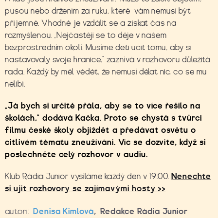
pusou nebo držením za ruku, které vám nemusí být
příjemné. Vhodné je vzdálit se a získat čas na
rozmyšlenou. „Nejčastěji se to děje v našem
bezprostředním okolí. Musíme děti učit tomu, aby si
nastavovaly svoje hranice,“ zaznívá v rozhovoru důležitá
rada. Každý by měl vědět, že nemusí dělat nic, co se mu
nelíbí.
„Já bych si určitě přála, aby se to více řešilo na
školách,“ dodává Kačka. Proto se chystá s tvůrci
filmu české školy objíždět a předávat osvětu o
citlivém tématu zneužívání. Víc se dozvíte, když si
poslechněte celý rozhovor v audiu.
Klub Rádia Junior vysíláme každý den v 19:00.
Nenechte
si ujít rozhovory se zajímavými hosty >>
autoři:
Denisa Kimlová
,
Redakce Rádia Junior