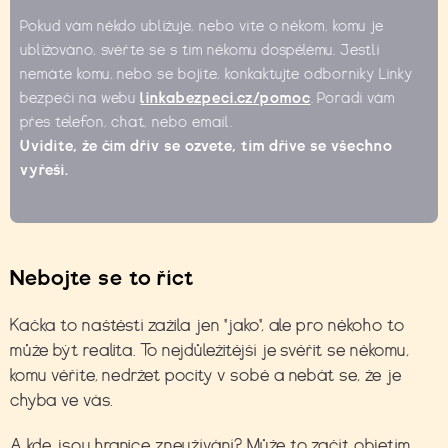
Pokud vám někdo ubližuje, nebo víte o někom, komu je
ubližováno, svěřte se s tím někomu dospělému. Jestli
nemáte komu, nebo se bojíte, konkaktujte odborníky Linky
bezpečí na webu
linkabezpeci.cz/pomoc
. Poradí vám
přes telefon, chat, nebo email.
Uvidíte, že čím dřív se ozvete, tím dříve se všechno
vyřeší.
Nebojte se to říct
Kačka to naštěstí zažila jen "jako", ale pro někoho to
může být realita. To nejdůležitější je svěřit se někomu,
komu věříte, nedržet pocity v sobě a nebát se, že je
chyba ve vás.
A kde jsou hranice zneužívání? Může to začít objetím,