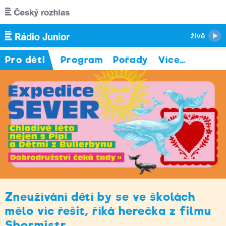
Přejít k hlavnímu obsahu
Pro děti
Program
Pořady
Více
…
Zneužívání dětí by se ve školách
mělo víc řešit, říká herečka z filmu
Sbormistr