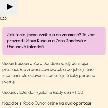
1:33
Jak tohle jméno vzniklo a co znamená? To vám
prozradí Ušoun Rušoun a Zora Jandová v
Ušounově kalendáři.
Ušoun Rušoun a Zora Jandová každý den nejen
prozradí, kdo zrovna slaví svátek a co jeho jméno
znamená, ale oslavenci samozřejmě taky pořádně
popřejí.
Ušounův kalendář vysíláme každý den v 11:00.
Nalaďte si Rádio Junior online na
audioportálu