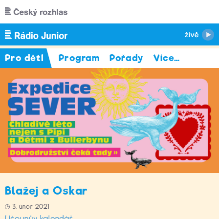
Přejít k hlavnímu obsahu
Pro děti
Program
Pořady
Více
…
Blažej a Oskar
3. únor 2021
Ušounův kalendář