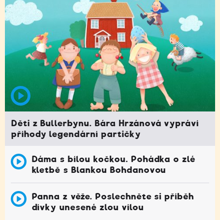
Děti z Bullerbynu. Bára Hrzánová vypráví
příhody legendární partičky
Dáma s bílou kočkou. Pohádka o zlé
kletbě s Blankou Bohdanovou
Panna z věže. Poslechněte si příběh
dívky unesené zlou vílou