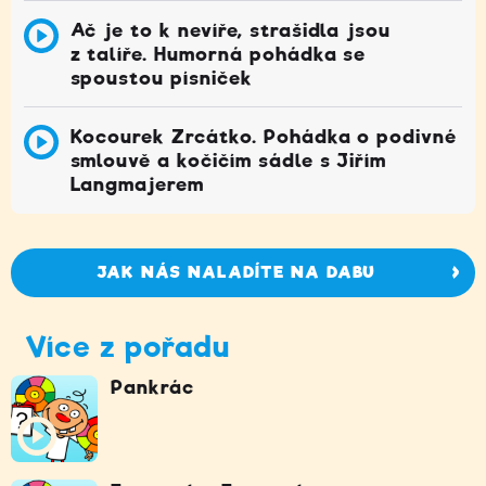
Ač je to k nevíře, strašidla jsou
z talíře. Humorná pohádka se
spoustou písniček
Kocourek Zrcátko. Pohádka o podivné
smlouvě a kočičím sádle s Jiřím
Langmajerem
JAK NÁS NALADÍTE NA DABU
Více z pořadu
Pankrác