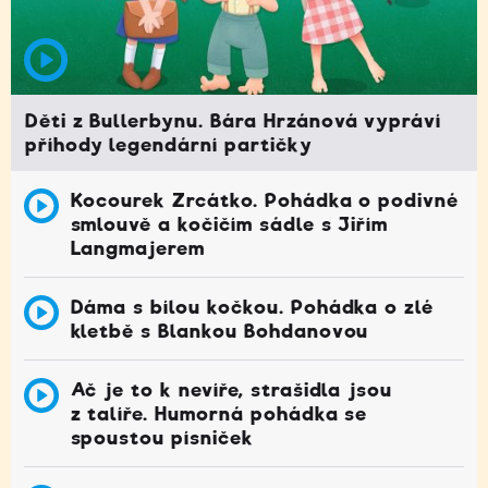
Děti z Bullerbynu. Bára Hrzánová vypráví
příhody legendární partičky
Kocourek Zrcátko. Pohádka o podivné
smlouvě a kočičím sádle s Jiřím
Langmajerem
Dáma s bílou kočkou. Pohádka o zlé
kletbě s Blankou Bohdanovou
Ač je to k nevíře, strašidla jsou
z talíře. Humorná pohádka se
spoustou písniček