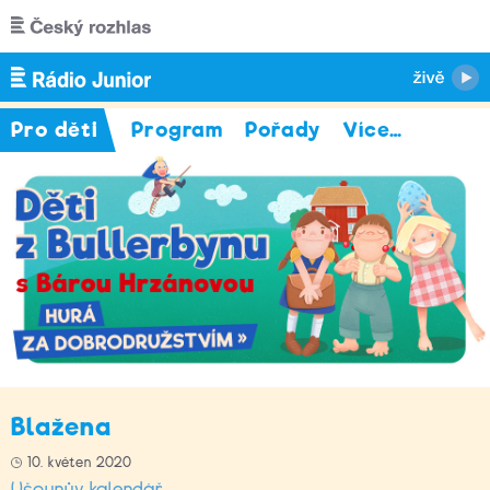
Přejít k hlavnímu obsahu
Pro děti
Program
Pořady
Více
…
Blažena
10. květen 2020
Ušounův kalendář