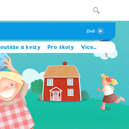
outěže a kvízy
Pro školy
Více
…