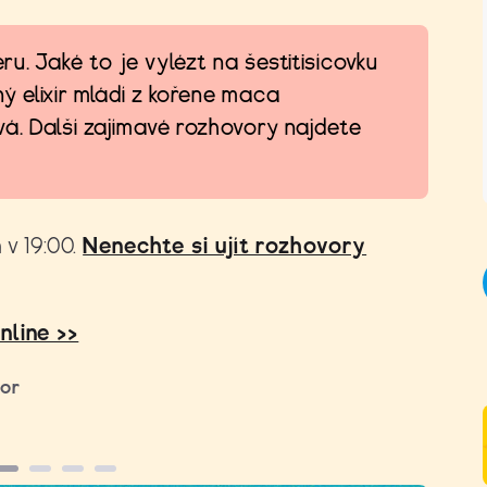
u. Jaké to je vylézt na šestitisícovku
 elixír mládí z kořene maca
á. Další zajímavé rozhovory najdete
 v 19:00.
Nenechte si ujít rozhovory
nline >>
ior