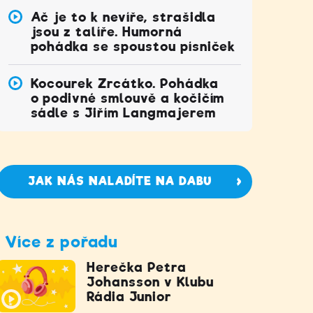
Ač je to k nevíře, strašidla
jsou z talíře. Humorná
pohádka se spoustou písniček
Kocourek Zrcátko. Pohádka
o podivné smlouvě a kočičím
sádle s Jiřím Langmajerem
JAK NÁS NALADÍTE NA DABU
Více z pořadu
Herečka Petra
Johansson v Klubu
Rádia Junior