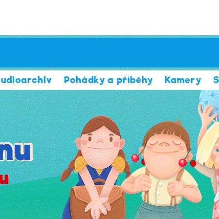
udioarchiv
Pohádky a příběhy
Kamery
S