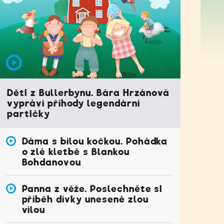
Děti z Bullerbynu. Bára Hrzánová
vypráví příhody legendární
partičky
Dáma s bílou kočkou. Pohádka
o zlé kletbě s Blankou
Bohdanovou
Panna z věže. Poslechněte si
příběh dívky unesené zlou
vílou