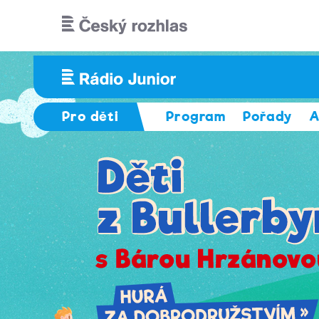
Přejít k hlavnímu obsahu
Pro děti
Program
Pořady
A