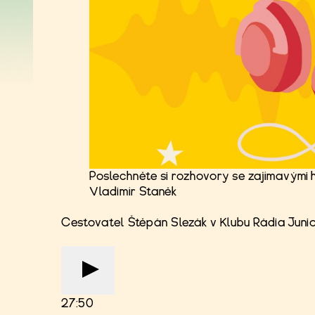
Poslechněte si rozhovory se zajímavými h
Vladimír Staněk
Cestovatel Štěpán Slezák v Klubu Rádia Juni
27:50