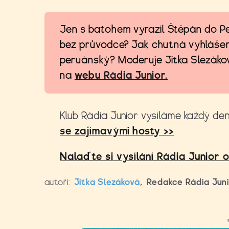
Jen s batohem vyrazil Štěpán do Per
bez průvodce? Jak chutná vyhlášený
peruánský? Moderuje Jitka Slezákov
na
webu Rádia Junior.
Klub Rádia Junior vysíláme každý den
se zajímavými hosty >>
Nalaďte si vysílání Rádia Junior o
autoři:
Jitka Slezáková
,
Redakce Rádia Jun