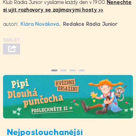
Klub Rádia Junior vysíláme každý den v 19:00.
Nenechte
si ujít rozhovory se zajímavými hosty >>
autoři:
Klára Nováková
,
Redakce Rádia Junior
Nejposlouchanější