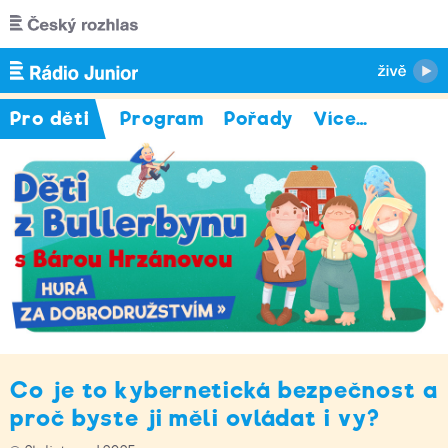
Přejít k hlavnímu obsahu
Pro děti
Program
Pořady
Více
…
Co je to kybernetická bezpečnost a
proč byste ji měli ovládat i vy?