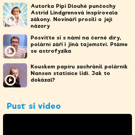
Autorka Pipi Dlouhé punčochy
Astrid Lindgrenová inspirovala
zákony. Novináři prosili o její
názory
Posviťte si s námi na černé díry,
polární záři i jiná tajemství. Ptáme
se astrofyzika
Kouskem papíru zachránil polárník
Nansen statisíce lidí. Jak to
dokázal?
Pusť si video