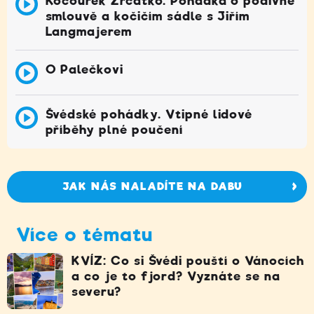
Kocourek Zrcátko. Pohádka o podivné
smlouvě a kočičím sádle s Jiřím
Langmajerem
O Palečkovi
Švédské pohádky. Vtipné lidové
příběhy plné poučení
JAK NÁS NALADÍTE NA DABU
Více o tématu
KVÍZ: Co si Švédi pouští o Vánocích
a co je to fjord? Vyznáte se na
severu?