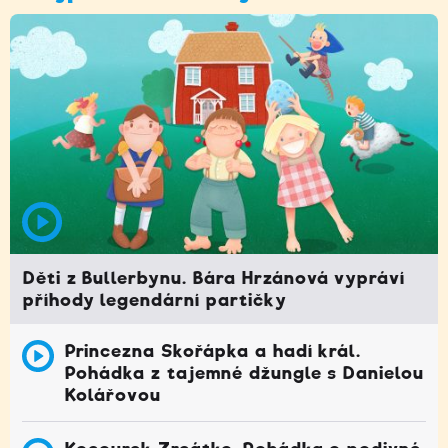
Děti z Bullerbynu. Bára Hrzánová vypráví
příhody legendární partičky
Princezna Skořápka a hadí král.
Pohádka z tajemné džungle s Danielou
Kolářovou