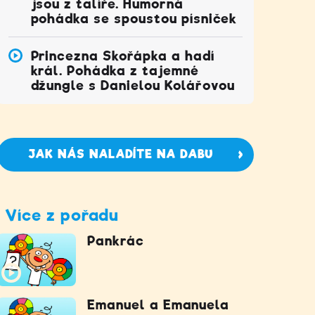
jsou z talíře. Humorná
pohádka se spoustou písniček
Princezna Skořápka a hadí
král. Pohádka z tajemné
džungle s Danielou Kolářovou
JAK NÁS NALADÍTE NA DABU
Více z pořadu
Pankrác
Emanuel a Emanuela