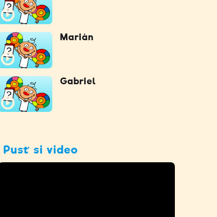
Marián
Gabriel
Pusť si video