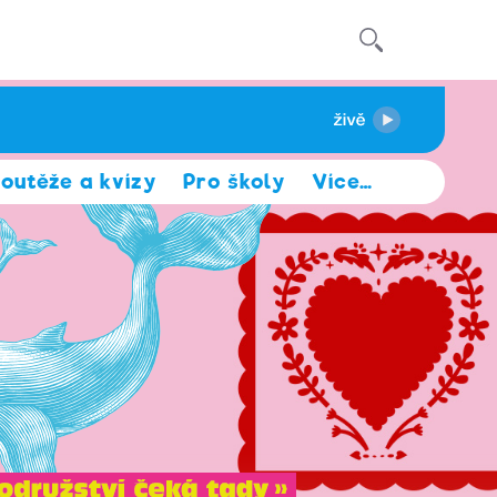
outěže a kvízy
Pro školy
Více
…