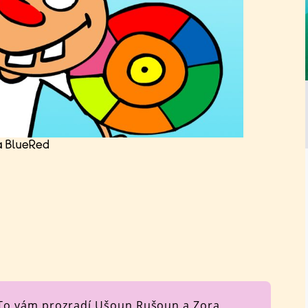
a BlueRed
 To vám prozradí Ušoun Rušoun a Zora