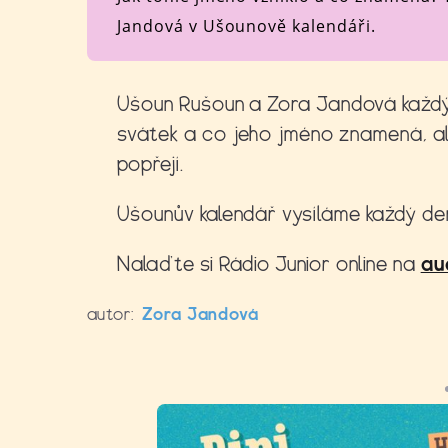
Jandová v Ušounově kalendáři.
Ušoun Rušoun a Zora Jandová každý 
svátek a co jeho jméno znamená, a
popřejí.
Ušounův kalendář vysíláme každý den 
Nalaďte si Rádio Junior online na
au
autor:
Zora Jandová