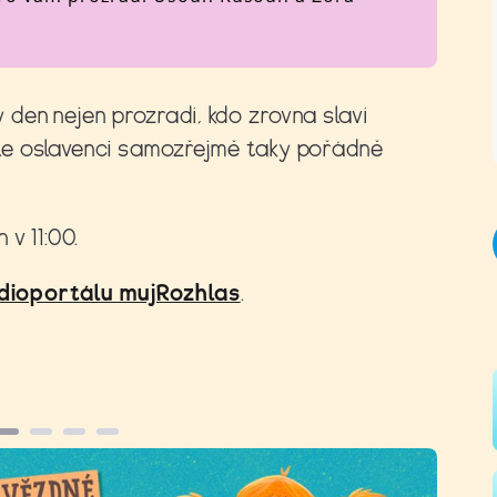
den nejen prozradí, kdo zrovna slaví
le oslavenci samozřejmě taky pořádně
v 11:00.
dioportálu mujRozhlas
.