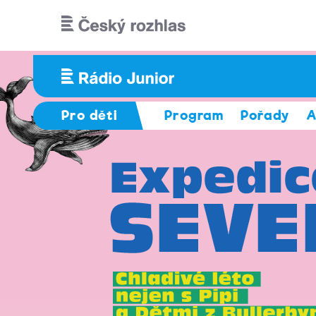
Přejít k hlavnímu obsahu
Pro děti
Program
Pořady
A