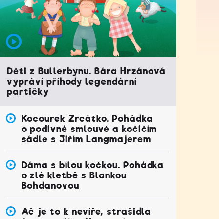
Děti z Bullerbynu. Bára Hrzánová
vypráví příhody legendární
partičky
Kocourek Zrcátko. Pohádka
o podivné smlouvě a kočičím
sádle s Jiřím Langmajerem
Dáma s bílou kočkou. Pohádka
o zlé kletbě s Blankou
Bohdanovou
Ač je to k nevíře, strašidla