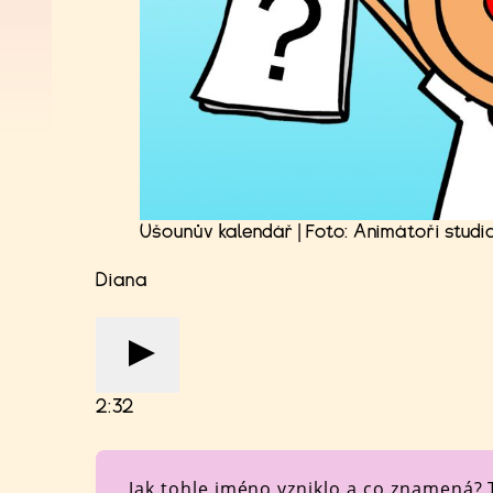
Ušounův kalendář | Foto: Animátoři studi
Diana
2:32
Jak tohle jméno vzniklo a co znamená?