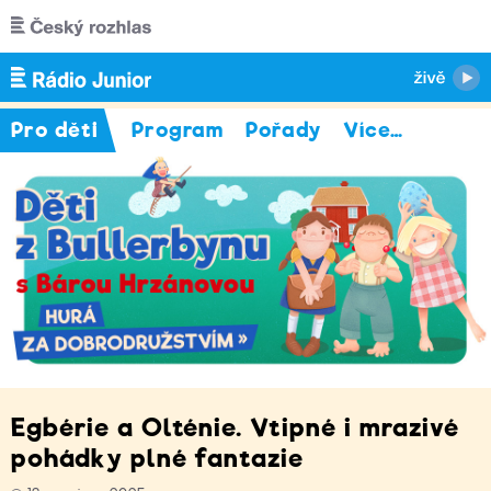
Přejít k hlavnímu obsahu
Pro děti
Program
Pořady
Více
…
Egbérie a Olténie. Vtipné i mrazivé
pohádky plné fantazie