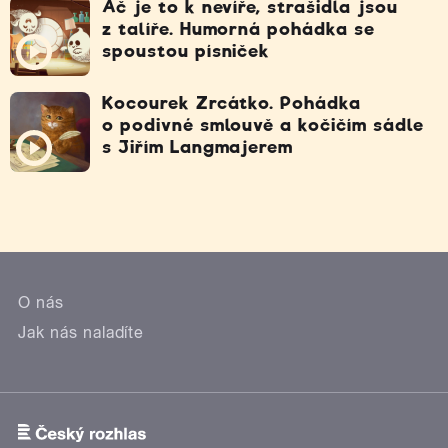
Ač je to k nevíře, strašidla jsou
z talíře. Humorná pohádka se
spoustou písniček
Kocourek Zrcátko. Pohádka
o podivné smlouvě a kočičím sádle
s Jiřím Langmajerem
O nás
Jak nás naladíte