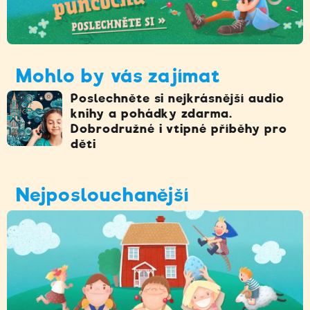
Mohlo by vás zajímat
Poslechněte si nejkrásnější audio
knihy a pohádky zdarma.
Dobrodružné i vtipné příběhy pro
děti
Nejposlouchanější