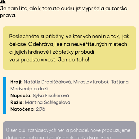
Je nám líto, ale k tomuto audiu již vypršela autorská
práva.
Poslechněte si příběhy, ve kterých není nic tak, jak
čekáte. Odehrávají se na neuvěřitelných místech
a jejich hrdinové i zápletky probudí
vaši představivost. Jen do toho!
Hrají:
Natálie Drabiščáková, Miroslav Krobot, Taťjana
Medvecká a další
Napsala:
Sylva Fischerová
Režie:
Martina Schlegelová
Natočeno:
2016
U seriálů, rozhlasových her a pohádek nově prodlužujeme
dobu poslechu na dvojnásobek, tedy dva měsíce.