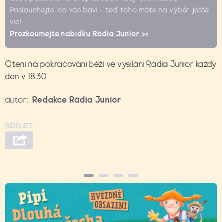
Poslouchejte, co vás baví – teď toho máte na výběr ještě
víc!
Prozkoumejte nabídku Rádia Junior >>
Čtení na pokračování běží ve vysílání Rádia Junior každý
den v 18:30.
autor:
Redakce Rádia Junior