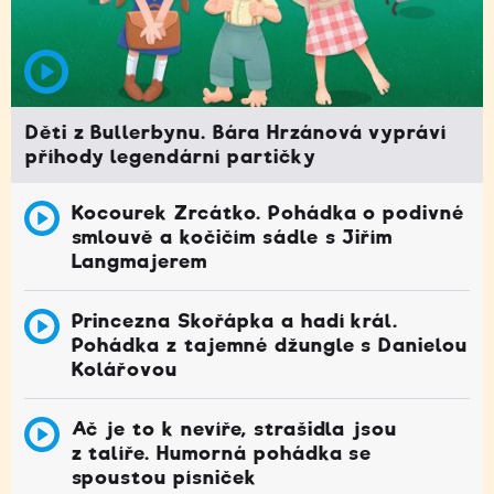
Děti z Bullerbynu. Bára Hrzánová vypráví
příhody legendární partičky
Kocourek Zrcátko. Pohádka o podivné
smlouvě a kočičím sádle s Jiřím
Langmajerem
Princezna Skořápka a hadí král.
Pohádka z tajemné džungle s Danielou
Kolářovou
Ač je to k nevíře, strašidla jsou
z talíře. Humorná pohádka se
spoustou písniček