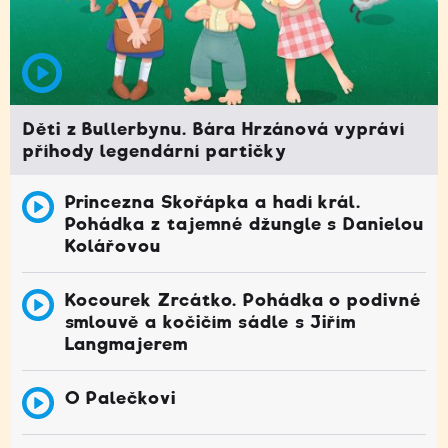
Děti z Bullerbynu. Bára Hrzánová vypráví
příhody legendární partičky
Princezna Skořápka a hadí král.
Pohádka z tajemné džungle s Danielou
Kolářovou
Kocourek Zrcátko. Pohádka o podivné
smlouvě a kočičím sádle s Jiřím
Langmajerem
O Palečkovi