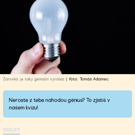
Žárovka je taky geniální vynález
|
foto:
Tomáš Adamec
Neroste z tebe náhodou génius? To zjistíš v
našem kvízu!