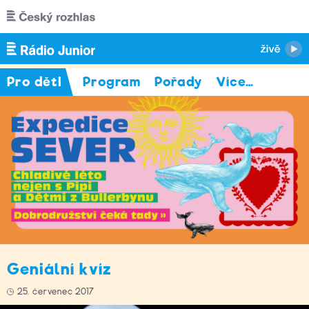
Přejít k hlavnímu obsahu
Pro děti
Program
Pořady
Více
…
Geniální kvíz
25. červenec 2017