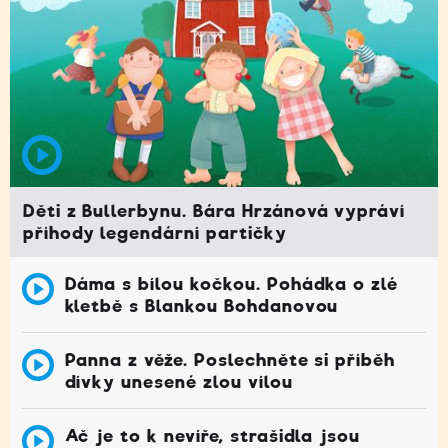
Děti z Bullerbynu. Bára Hrzánová vypráví
příhody legendární partičky
Dáma s bílou kočkou. Pohádka o zlé
kletbě s Blankou Bohdanovou
Panna z věže. Poslechněte si příběh
dívky unesené zlou vílou
Ač je to k nevíře, strašidla jsou