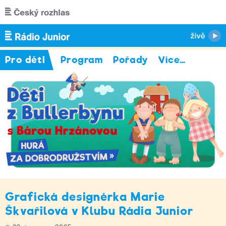
Přejít k hlavnímu obsahu
Pro děti
Program
Pořady
Více
…
Grafická designérka Marie
Škvařilová v Klubu Rádia Junior