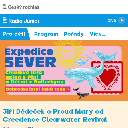
Přejít k hlavnímu obsahu
Pro děti
Program
Pořady
Více
…
Jiří Dědeček o Proud Mary od
Creedence Clearwater Revival