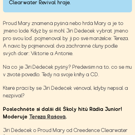
Clearwater Revival hraje.
Proud Mary znamená pyšná nebo hrdá Mary a je to
jméno lodě. Když by si mohl Jiří Dědeček vybrat jméno
pro svou loď, pojmenoval by ji po své manželce: Tereza.
A navíc by pojmenoval dva záchranné čluny podle
svých dcer: Viktorie a Antonie.
Na co je Jiří Dědeček pyšný? Především na to, co se mu
v životě povedlo. Tedy na svoje knihy a CD.
Které práci by se Jiří Dědeček věnoval, kdyby nepsal a
nezpíval?
Poslechněte si další díl Školy hitů Rádia Junior!
Moderuje
Tereza Rašová
.
Jiří Dědeček o Proud Mary od Creedence Clearwater