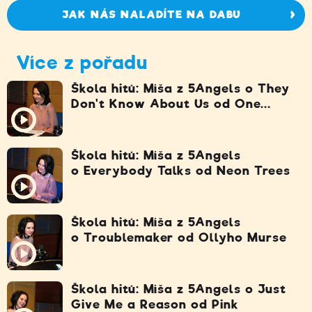
JAK NÁS NALADÍTE NA DABU
Více z pořadu
Škola hitů: Míša z 5Angels o They
Don't Know About Us od One...
Škola hitů: Míša z 5Angels
o Everybody Talks od Neon Trees
Škola hitů: Míša z 5Angels
o Troublemaker od Ollyho Murse
Škola hitů: Míša z 5Angels o Just
Give Me a Reason od Pink