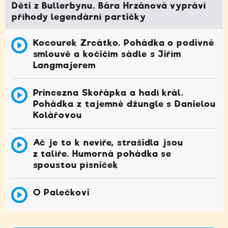
Děti z Bullerbynu. Bára Hrzánová vypráví
příhody legendární partičky
Kocourek Zrcátko. Pohádka o podivné
smlouvě a kočičím sádle s Jiřím
Langmajerem
Princezna Skořápka a hadí král.
Pohádka z tajemné džungle s Danielou
Kolářovou
Ač je to k nevíře, strašidla jsou
z talíře. Humorná pohádka se
spoustou písniček
O Palečkovi