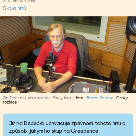
14. červen 2013
Škola hitů
Jiří Dědeček při natáčení Školy hitů
|
foto:
Tereza Rašová
,
Český
rozhlas
Jiřího Dědečka uchvacuje zpěvnost tohoto hitu a
způsob, jakým ho skupina Creedence