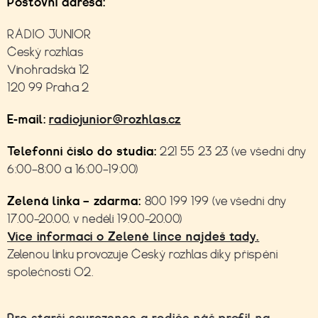
Poštovní adresa:
RÁDIO JUNIOR
Český rozhlas
Vinohradská 12
120 99 Praha 2
E-mail:
radiojunior@rozhlas.cz
Telefonní číslo do studia:
221 55 23 23 (ve všední dny
6:00–8:00 a 16:00–19:00)
Zelená linka – zdarma:
800 199 199 (ve všední dny
17.00–20.00, v neděli 19.00–20.00)
Více informací o Zelené lince najdeš tady.
Zelenou linku provozuje Český rozhlas díky přispění
společnosti O2.