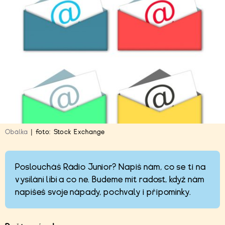
Obálka
|
foto:
Stock Exchange
Posloucháš Rádio Junior? Napiš nám, co se ti na
vysílání líbí a co ne. Budeme mít radost, když nám
napíšeš svoje nápady, pochvaly i připomínky.