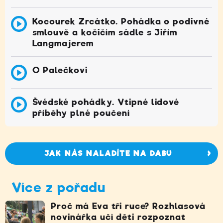
Kocourek Zrcátko. Pohádka o podivné
smlouvě a kočičím sádle s Jiřím
Langmajerem
O Palečkovi
Švédské pohádky. Vtipné lidové
příběhy plné poučení
JAK NÁS NALADÍTE NA DABU
Více z pořadu
Proč má Eva tři ruce? Rozhlasová
novinářka učí děti rozpoznat