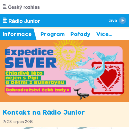
Přejít k hlavnímu obsahu
Informace
Program
Pořady
Více
…
Kontakt na Rádio Junior
28. srpen 2018