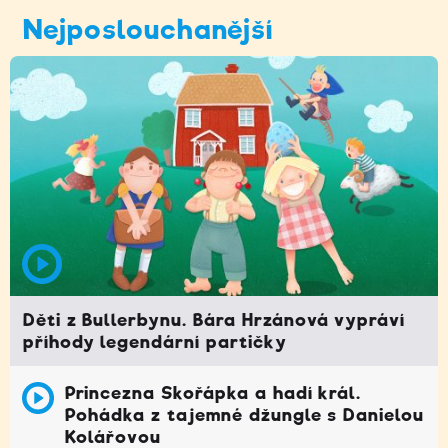
Nejposlouchanější
Děti z Bullerbynu. Bára Hrzánová vypráví
příhody legendární partičky
Princezna Skořápka a hadí král.
Pohádka z tajemné džungle s Danielou
Kolářovou