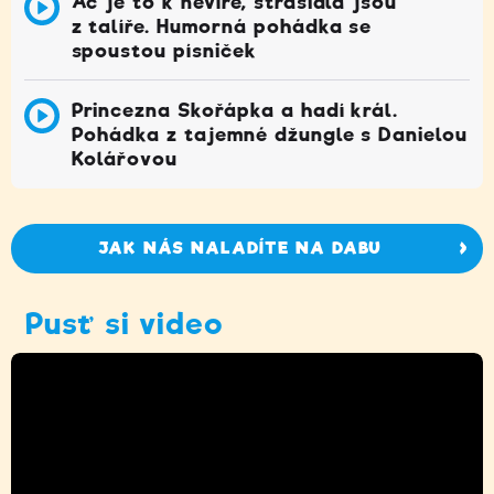
Ač je to k nevíře, strašidla jsou
z talíře. Humorná pohádka se
spoustou písniček
Princezna Skořápka a hadí král.
Pohádka z tajemné džungle s Danielou
Kolářovou
JAK NÁS NALADÍTE NA DABU
Pusť si video