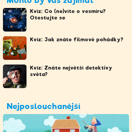
Mohlo by vás zajímat
Kvíz: Co (ne)víte o vesmíru?
Otestujte se
Kvíz: Jak znáte filmové pohádky?
Kvíz: Znáte největší detektivy
světa?
Nejposlouchanější