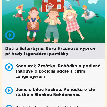
Děti z Bullerbynu. Bára Hrzánová vypráví
příhody legendární partičky
Kocourek Zrcátko. Pohádka o podivné
smlouvě a kočičím sádle s Jiřím
Langmajerem
Dáma s bílou kočkou. Pohádka o zlé
kletbě s Blankou Bohdanovou