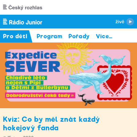
Přejít k hlavnímu obsahu
Pro děti
Program
Pořady
Více
…
Kvíz: Co by měl znát každý
hokejový fanda