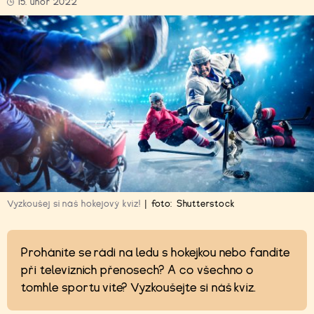
15. únor 2022
Vyzkoušej si náš hokejový kvíz!
|
foto:
Shutterstock
Proháníte se rádi na ledu s hokejkou nebo fandíte
při televizních přenosech? A co všechno o
tomhle sportu víte? Vyzkoušejte si náš kvíz.