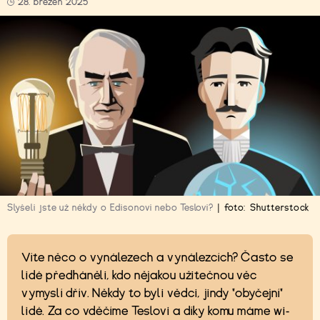
28. březen 2025
Slyšeli jste už někdy o Edisonovi nebo Teslovi?
|
foto:
Shutterstock
Víte něco o vynálezech a vynálezcích? Často se
lidé předháněli, kdo nějakou užitečnou věc
vymyslí dřív. Někdy to byli vědci, jindy "obyčejní"
lidé. Za co vděčíme Teslovi a díky komu máme wi-