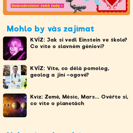
Mohlo by vás zajímat
KVÍZ: Jak si vedl Einstein ve škole?
Co víte o slavném géniovi?
KVÍZ: Víte, co dělá pomolog,
geolog a jiní –ogové?
Kvíz: Země, Měsíc, Mars... Ověřte si,
co víte o planetách