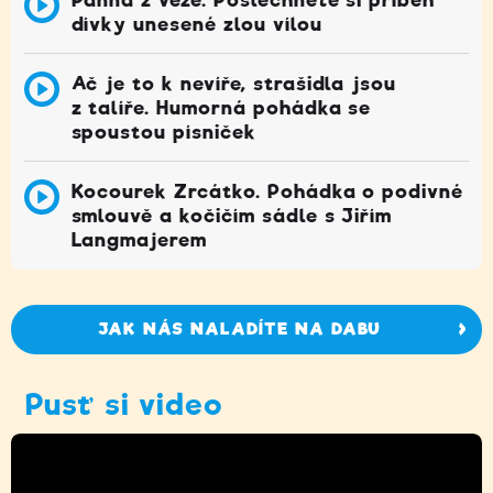
dívky unesené zlou vílou
Ač je to k nevíře, strašidla jsou
z talíře. Humorná pohádka se
spoustou písniček
Kocourek Zrcátko. Pohádka o podivné
smlouvě a kočičím sádle s Jiřím
Langmajerem
JAK NÁS NALADÍTE NA DABU
Pusť si video