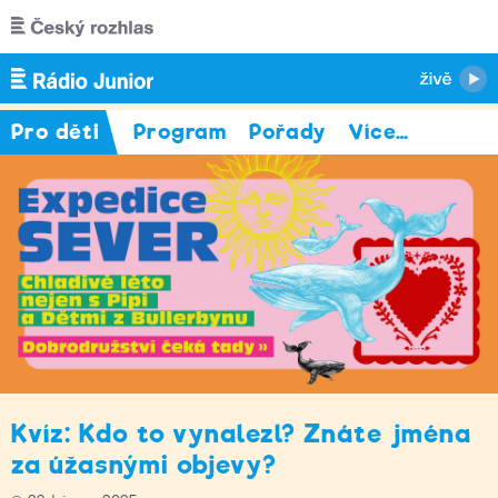
Přejít k hlavnímu obsahu
Pro děti
Program
Pořady
Více
…
Kvíz: Kdo to vynalezl? Znáte jména
za úžasnými objevy?