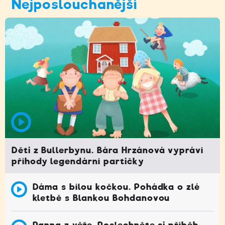
Nejposlouchanější
Děti z Bullerbynu. Bára Hrzánová vypráví
příhody legendární partičky
Dáma s bílou kočkou. Pohádka o zlé
kletbě s Blankou Bohdanovou
Panna z věže. Poslechněte si příběh