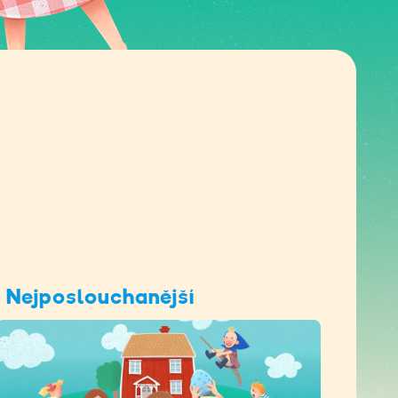
Nejposlouchanější