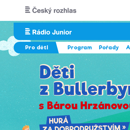
Přejít k hlavnímu obsahu
Pro děti
Program
Pořady
A