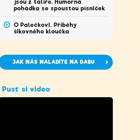
jsou z talíře. Humorná
pohádka se spoustou písniček
O Palečkovi. Příběhy
šikovného kloučka
JAK NÁS NALADÍTE NA DABU
Pusť si video