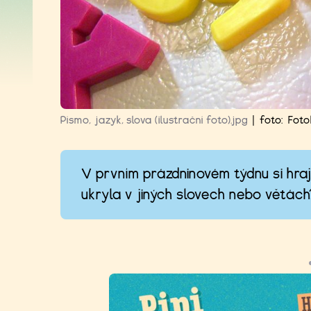
Písmo, jazyk, slova (ilustrační foto).jpg
|
foto:
Foto
V prvním prázdninovém týdnu si hraj
ukryla v jiných slovech nebo větách