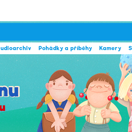
udioarchiv
Pohádky a příběhy
Kamery
S