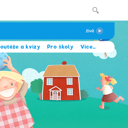
outěže a kvízy
Pro školy
Více
…