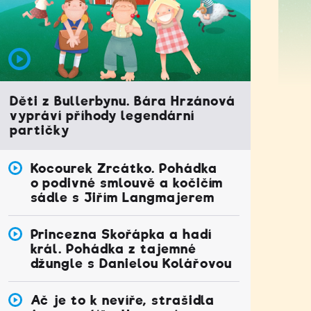
Děti z Bullerbynu. Bára Hrzánová
vypráví příhody legendární
partičky
Kocourek Zrcátko. Pohádka
o podivné smlouvě a kočičím
sádle s Jiřím Langmajerem
Princezna Skořápka a hadí
král. Pohádka z tajemné
džungle s Danielou Kolářovou
Ač je to k nevíře, strašidla