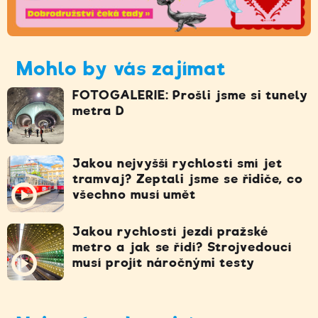
Mohlo by vás zajímat
FOTOGALERIE: Prošli jsme si tunely
metra D
Jakou nejvyšší rychlostí smí jet
tramvaj? Zeptali jsme se řidiče, co
všechno musí umět
Jakou rychlostí jezdí pražské
metro a jak se řídí? Strojvedoucí
musí projít náročnými testy