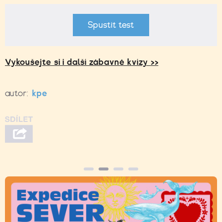
Spustit test
Vykoušejte si i další zábavné kvízy >>
autor:
kpe