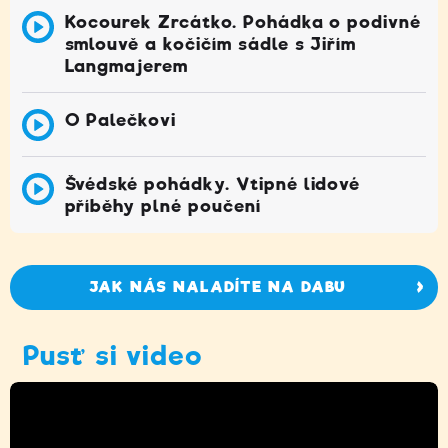
Kocourek Zrcátko. Pohádka o podivné
smlouvě a kočičím sádle s Jiřím
Langmajerem
O Palečkovi
Švédské pohádky. Vtipné lidové
příběhy plné poučení
JAK NÁS NALADÍTE NA DABU
Pusť si video