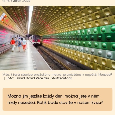
19. květen 2025
Víte, která stanice pražského metra je umístěna v největší hloubce?
|
foto:
David David Pereiras
,
Shutterstock
Možná jím jezdíte každý den, možná jste v něm
nikdy neseděli. Kolik bodů ulovíte v našem kvízu?