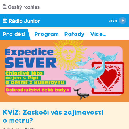
Přejít k hlavnímu obsahu
Pro děti
Program
Pořady
Více
…
KVÍZ: Zaskočí vás zajímavosti
o metru?