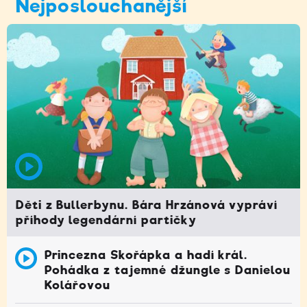
Nejposlouchanější
Děti z Bullerbynu. Bára Hrzánová vypráví
příhody legendární partičky
Princezna Skořápka a hadí král.
Pohádka z tajemné džungle s Danielou
Kolářovou