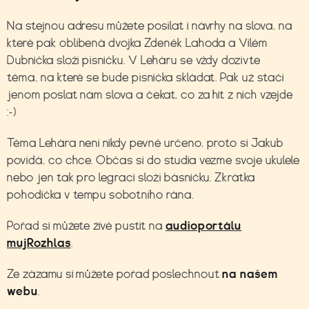
Na stejnou adresu můžete posílat i návrhy na slova, na
které pak oblíbená dvojka Zdeněk Lahoda a Vilém
Dubnička složí písničku. V Leháru se vždy dozívte
téma,
na které se bude písnička skládat. Pak už stačí
jenom poslat nám slova a čekat, co za hit z nich vzejde
:-)
Téma Lehára není nikdy pevně určeno, proto si Jakub
povídá, co chce. Občas si do studia vezme svoje ukulele
nebo jen tak pro legraci složí básničku. Zkrátka
pohodička v tempu sobotního rána.
Pořad si můžete živě pustit na
audioportálu
mujRozhlas
.
Ze zázamu si můžete pořad poslechnout
na našem
webu
.