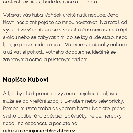
českých písniček, bude legrace a pohoda.
Vstávat vás
Kuba Voříšek
určitě nutit nebude. Jeho
hlavní heslo zní: pojďte se mnou nevstávat! Na rozdíl od
vysílání ve všední den se v sobotu ráno nemusíme trápit
školou nebo se zabývat tím, co se kdy a kde stalo, nebo
kolik je právě hodin a minut. Můžeme si dát nohy nahoru
a užívat si pohodu volného dopoledne, ideálně se
zavřenýma očima a puštěným rádiem.
Napište Kubovi
A kdo by chtěl přeci jen vyvinout nějakou tu aktivitu,
může se do vysílání zapojit. E-mailem nebo telefonicky.
Pomoci můžete třeba s výběrem hostů. Napište jméno
svého oblíbeného zpěváka, zpěvačky, herce, herečky
nebo jiné osobnosti a pošlete na
adresu
radiojunior@rozhlas.cz
.