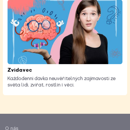
Zvídavec
Každodenní dávka neuvěřitelných zajímavostí ze
světa lidí, zvířat, rostlin i věcí.
O nás