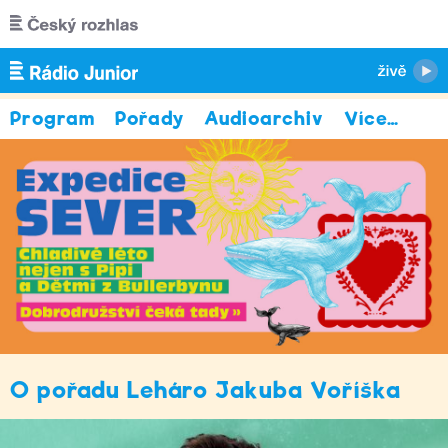
Přejít k hlavnímu obsahu
Program
Pořady
Audioarchiv
Více
…
O pořadu Leháro Jakuba Voříška