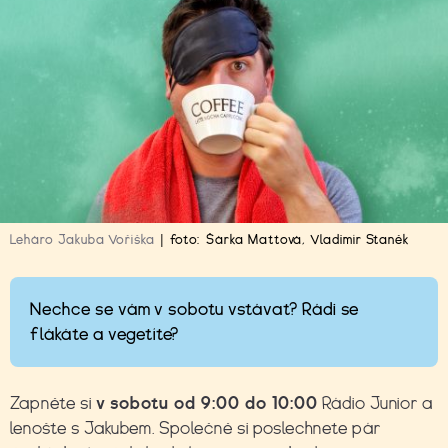
Leháro Jakuba Voříška
|
foto:
Šárka Mattová
,
Vladimír Staněk
Nechce se vám v sobotu vstávat? Rádi se
flákáte a vegetíte?
Zapněte si
v sobotu od 9:00 do 10:00
Rádio Junior a
lenošte s Jakubem. Společně si poslechnete pár