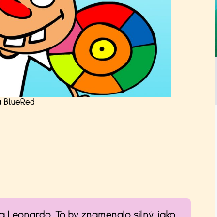
a BlueRed
a Leonardo. To by znamenalo silný jako