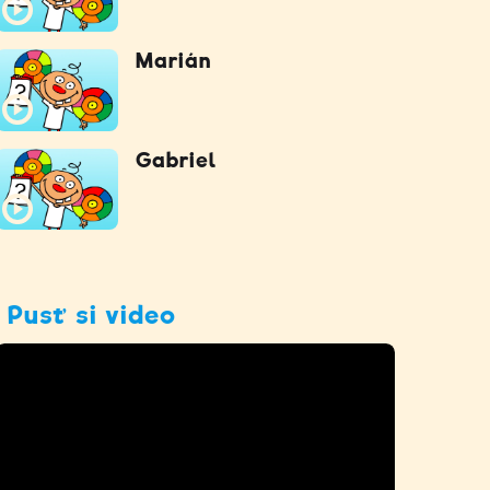
Marián
Gabriel
Pusť si video