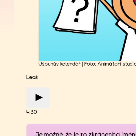
Ušounův kalendář | Foto: Animátoři studi
Leoš
4:30
Je možné, že je to zkrácenina jmén