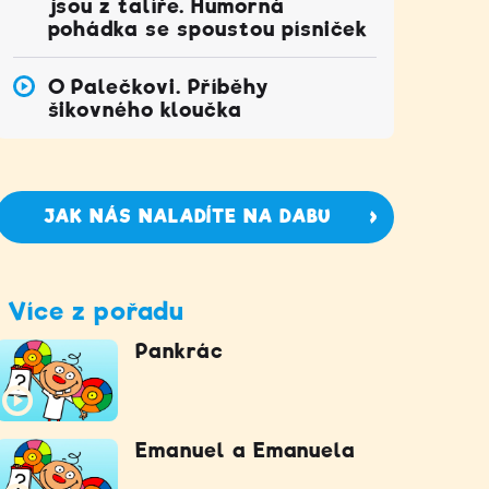
jsou z talíře. Humorná
pohádka se spoustou písniček
O Palečkovi. Příběhy
šikovného kloučka
JAK NÁS NALADÍTE NA DABU
Více z pořadu
Pankrác
Emanuel a Emanuela