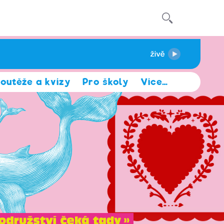
outěže a kvízy
Pro školy
Více
…