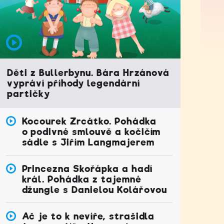
Děti z Bullerbynu. Bára Hrzánová
vypráví příhody legendární
partičky
Kocourek Zrcátko. Pohádka
o podivné smlouvě a kočičím
sádle s Jiřím Langmajerem
Princezna Skořápka a hadí
král. Pohádka z tajemné
džungle s Danielou Kolářovou
Ač je to k nevíře, strašidla