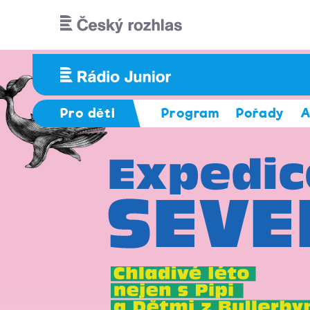
Přejít k hlavnímu obsahu
Pro děti
Program
Pořady
A