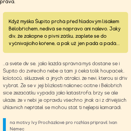
práva.
Když myška Šupito prchá před hladovým lišákem
Bělobřichem, nedívá se napravo ani nalevo. Jaký
div, že zakopne o pivní zátku, zaplete se do
vyčnívajícího kořene, a pak už jen padá a padá...
...a světe div se, jako každá správná myš dostane se i
Šupito do zvířecího nebe a tam ji čeká tolik houpaček,
kolotočů, skluzavek a jiných atrakcí, že neví, kterou si dřív
vybrat. Že se v její blízkosti nakonec ocitne i Bělobřich
sice zezačátku vypadá jako katastrofa, brzy se ale
ukáže, že v nebi je opravdu všechno jinak a i z dřívějších
úhlavních nepřátel se mohou stát ti nejlepší kamarádi.
na motivy Ivy Procházkové pro rozhlas připravil Ivan
Němec