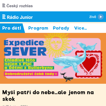
Přejít k hlavnímu obsahu
Pro děti
Program
Pořady
Více
…
Myši patří do nebe…ale jenom na
skok