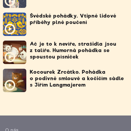
Švédské pohádky. Vtipné lidové
příběhy plné poučení
Ač je to k nevíře, strašidla jsou
z talíře. Humorná pohádka se
spoustou písniček
Kocourek Zrcátko. Pohádka
o podivné smlouvě a kočičím sádle
s Jiřím Langmajerem
O nás