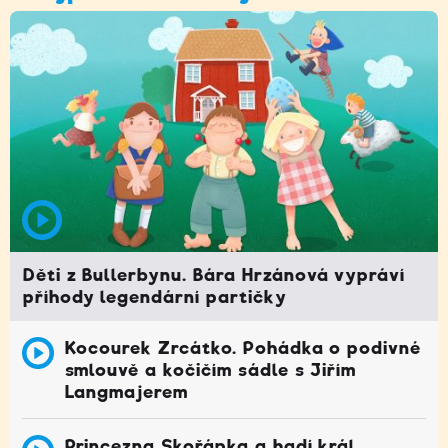
Děti z Bullerbynu. Bára Hrzánová vypráví
příhody legendární partičky
Kocourek Zrcátko. Pohádka o podivné
smlouvě a kočičím sádle s Jiřím
Langmajerem
Princezna Skořápka a hadí král.