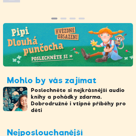
Mohlo by vás zajímat
Poslechněte si nejkrásnější audio
knihy a pohádky zdarma.
Dobrodružné i vtipné příběhy pro
děti
Nejposlouchanější