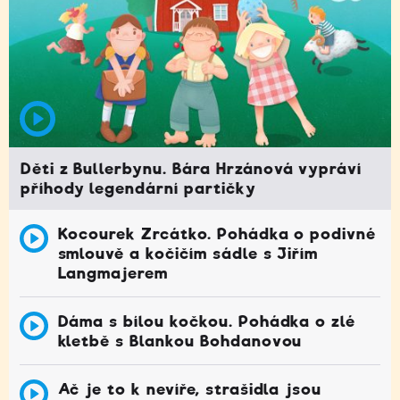
Děti z Bullerbynu. Bára Hrzánová vypráví
příhody legendární partičky
Kocourek Zrcátko. Pohádka o podivné
smlouvě a kočičím sádle s Jiřím
Langmajerem
Dáma s bílou kočkou. Pohádka o zlé
kletbě s Blankou Bohdanovou
Ač je to k nevíře, strašidla jsou