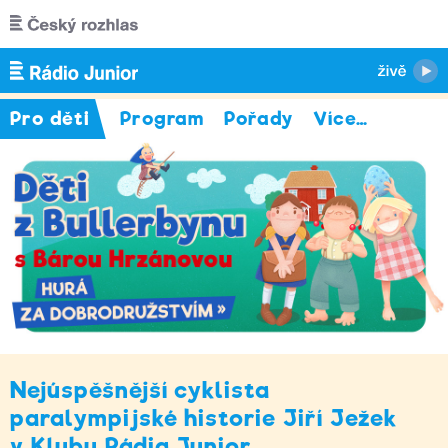
Přejít k hlavnímu obsahu
Pro děti
Program
Pořady
Více
…
Nejúspěšnější cyklista
paralympijské historie Jiří Ježek
v Klubu Rádia Junior