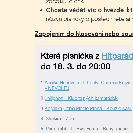
začátku článku.
Chcete vědět víc o hvězdě, kt
názvu písničky a poslechněte si 
Zapojením do hlasování nebo sout