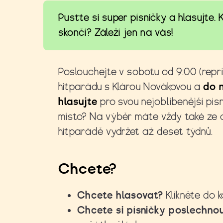
Pusťte si super písničky a hlasujte.
skončí? Záleží jen na vás!
Poslouchejte v sobotu od 9:00 (reprí
hitparádu s Klárou Novákovou a
do 
hlasujte
pro svou nejoblíbenější pís
místo? Na výběr máte vždy také ze d
hitparádě vydržet až deset týdnů.
Chcete?
Chcete hlasovat?
Klikněte do k
Chcete si písničky poslechno