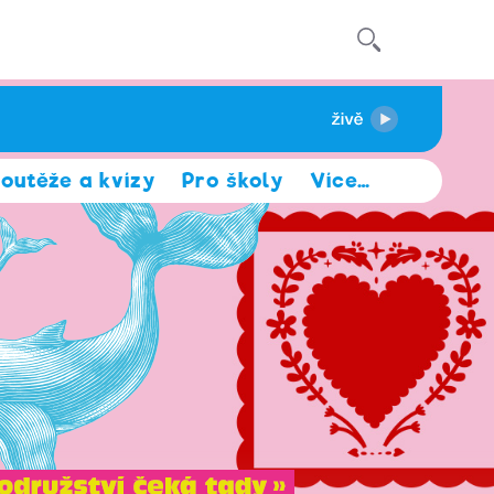
outěže a kvízy
Pro školy
Více
…