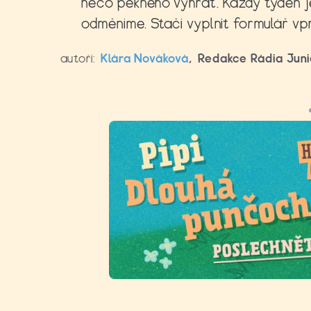
něco pěkného vyhrát. Každý týden j
odměníme. Stačí vyplnit formulář vp
autoři:
Klára Nováková
,
Redakce Rádia Juni