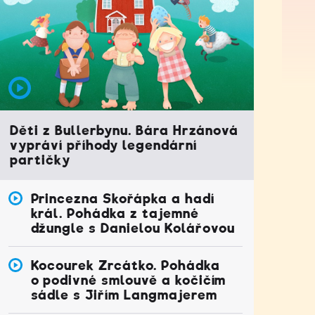
Děti z Bullerbynu. Bára Hrzánová
vypráví příhody legendární
partičky
Princezna Skořápka a hadí
král. Pohádka z tajemné
džungle s Danielou Kolářovou
Kocourek Zrcátko. Pohádka
o podivné smlouvě a kočičím
sádle s Jiřím Langmajerem