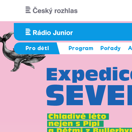
Přejít k hlavnímu obsahu
Pro děti
Program
Pořady
A