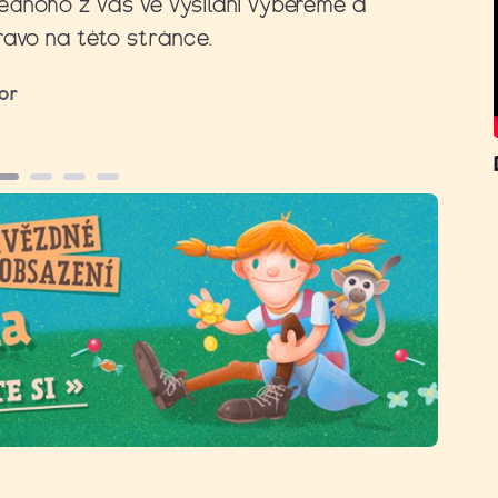
ednoho z vás ve vysílání vybereme a
ravo na této stránce.
or