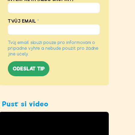
TVŮJ EMAIL
*
Tvůj email slouží pouze pro informování o
případné výhře a nebude použit pro žádné
jiné účely.
Pusť si video