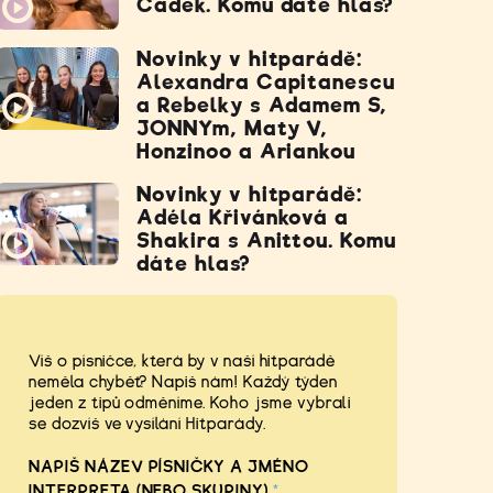
Čadek. Komu dáte hlas?
Novinky v hitparádě:
Alexandra Capitanescu
a Rebelky s Adamem S,
JONNYm, Maty V,
Honzinoo a Ariankou
Novinky v hitparádě:
Adéla Křivánková a
Shakira s Anittou. Komu
dáte hlas?
Víš o písničce, která by v naší hitparádě
neměla chybět? Napiš nám! Každý týden
jeden z tipů odměníme. Koho jsme vybrali
se dozvíš ve vysílání Hitparády.
NAPIŠ NÁZEV PÍSNIČKY A JMÉNO
INTERPRETA (NEBO SKUPINY)
*