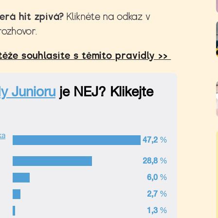
erá hit zpívá?
Klikněte na odkaz v
rozhovor.
ěže souhlasíte s těmito pravidly >>