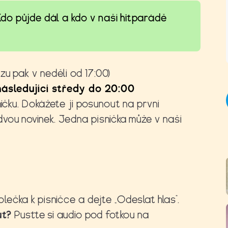
 Kdo půjde dál a kdo v naší hitparádě
zu pak v neděli od 17:00)
následující středy do 20:00
ničku. Dokážete ji posunout na první
vou novinek. Jedna písnička může v naší
olečka k písničce a dejte „Odeslat hlas“.
ut?
Pusťte si audio pod fotkou na