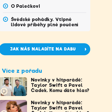
O Palečkovi
Švédské pohádky. Vtipné
lidové příběhy plné poučení
JAK NÁS NALADÍTE NA DABU
Více z pořadu
Novinky v hitparádě:
Taylor Swift a Pavel
Čadek. Komu dáte hlas?
Novinky v hitparádě:
Taylor Swift a Pavel