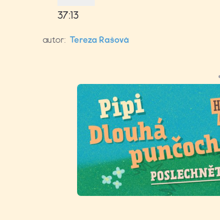
37:13
autor:
Tereza Rašová