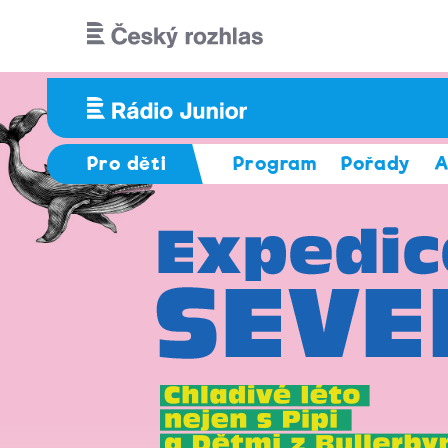
Přejít k hlavnímu obsahu
Pro děti
Program
Pořady
A