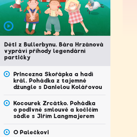
Děti z Bullerbynu. Bára Hrzánová
vypráví příhody legendární
partičky
Princezna Skořápka a hadí
král. Pohádka z tajemné
džungle s Danielou Kolářovou
Kocourek Zrcátko. Pohádka
o podivné smlouvě a kočičím
sádle s Jiřím Langmajerem
O Palečkovi