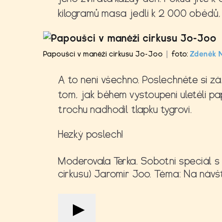
kilogramů masa jedli k 2 000 obědů, 
Papoušci v manéži cirkusu Jo-Joo
|
foto:
Zdeněk 
A to není všechno. Poslechněte si z
tom, jak během vystoupení uletěli pa
trochu nadhodil tlapku tygrovi.
Hezký poslech!
Moderovala Terka. Sobotní speciál s č
cirkusu) Jaromír Joo. Téma: Na návšt