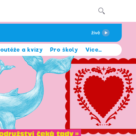
outěže a kvízy
Pro školy
Více
…