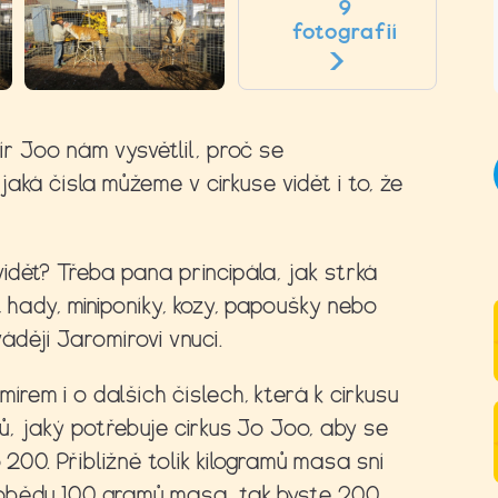
9
fotografií
mír Joo nám vysvětlil, proč se
 jaká čísla můžeme v cirkuse vidět i to, že
dět? Třeba pana principála, jak strká
, hady, miniponíky, kozy, papoušky nebo
ádějí Jaromírovi vnuci.
írem i o dalších číslech, která k cirkusu
zů, jaký potřebuje cirkus Jo Joo, aby se
 200. Přibližně tolik kilogramů masa sní
k obědu 100 gramů masa, tak byste 200