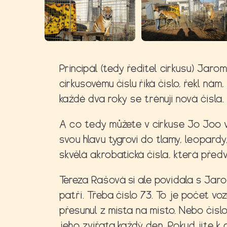
Principál (tedy ředitel cirkusu) Jaro
cirkusovému číslu říká číslo, řekl nám,
každé dva roky se trénují nová čísla.
A co tedy můžete v cirkuse Jo Joo vi
svou hlavu tygrovi do tlamy, leopardy
skvělá akrobatická čísla, která předv
Tereza Rašová si ale povídala s Jarom
patří. Třeba číslo 73. To je počet vo
přesunul z místa na místo. Nebo číslo
jeho zvířata každý den. Pokud jíte 