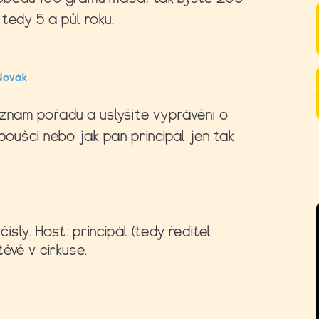
tedy 5 a půl roku.
Novák
áznam pořadu a uslyšíte vyprávění o
poušci nebo jak pan principál jen tak
ísly. Host: principál (tedy ředitel
ěvě v cirkuse.