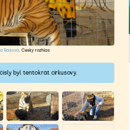
za Rašová
,
Český rozhlas
čísly byl tentokrát cirkusový.