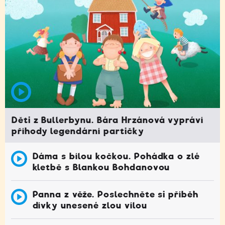
Děti z Bullerbynu. Bára Hrzánová vypráví
příhody legendární partičky
Dáma s bílou kočkou. Pohádka o zlé
kletbě s Blankou Bohdanovou
Panna z věže. Poslechněte si příběh
dívky unesené zlou vílou