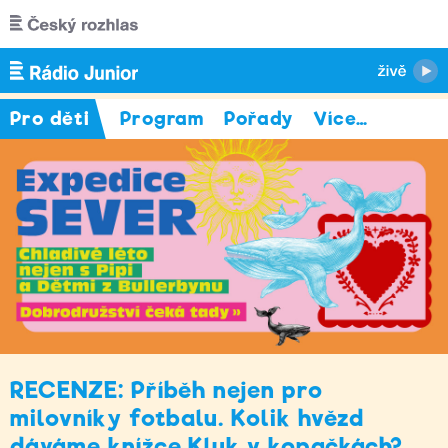
Přejít k hlavnímu obsahu
Pro děti
Program
Pořady
Více
…
RECENZE: Příběh nejen pro
milovníky fotbalu. Kolik hvězd
dáváme knížce Kluk v kopačkách?