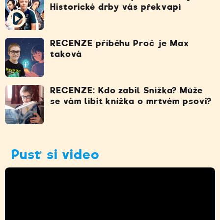
Historické drby vás překvapí
RECENZE příběhu Proč je Max
taková
RECENZE: Kdo zabil Snížka? Může
se vám líbit knížka o mrtvém psovi?
Pusť si video