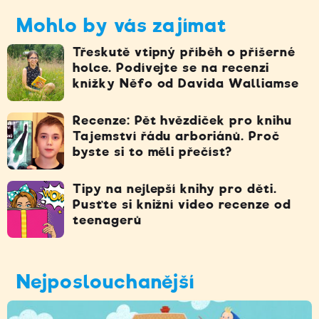
Mohlo by vás zajímat
Třeskutě vtipný příběh o příšerné
holce. Podívejte se na recenzi
knížky Něfo od Davida Walliamse
Recenze: Pět hvězdiček pro knihu
Tajemství řádu arboriánů. Proč
byste si to měli přečíst?
Tipy na nejlepší knihy pro děti.
Pusťte si knižní video recenze od
teenagerů
Nejposlouchanější