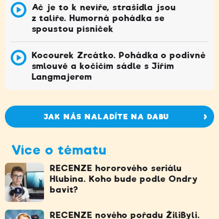
Ač je to k nevíře, strašidla jsou
z talíře. Humorná pohádka se
spoustou písniček
Kocourek Zrcátko. Pohádka o podivné
smlouvě a kočičím sádle s Jiřím
Langmajerem
JAK NÁS NALADÍTE NA DABU
Více o tématu
RECENZE hororového seriálu
Hlubina. Koho bude podle Ondry
bavit?
RECENZE nového pořadu ŽiliByli.