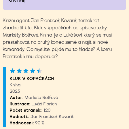
Kovařík.
Knižní agent Jan František Kovařík tentokrát
zhodnotil titul Kluk v kopačkách od spisovatelky
Markéty Bolfové. Kniha je o Lukášovi, který se musí
přestěhovat na druhý konec země a najít si nové
kamarády. Co myslíte, půjde mu to hladce? A komu
František knihu doporučí?
KLUK V KOPAČKÁCH
Kniha
2023
Autor:
Markéta Bolfová
Ilustrace:
Lukáš Fibrich
Počet stránek::
120
Hodnoti::
Jan František Kovařík
Hodnocení:
90 %