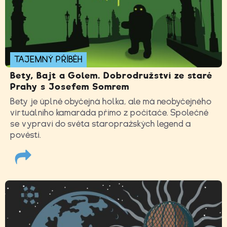
TAJEMNÝ PŘÍBĚH
Bety, Bajt a Golem. Dobrodružství ze staré
Prahy s Josefem Somrem
Bety je úplně obyčejná holka, ale má neobyčejného
virtuálního kamaráda přímo z počítače. Společně
se vypraví do světa staropražských legend a
pověstí.