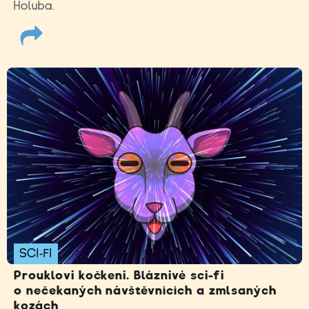
Holuba.
SCI-FI
Prouklovi kočkeni. Bláznivé sci-fi
o nečekaných návštěvnících a zmlsaných
kozách