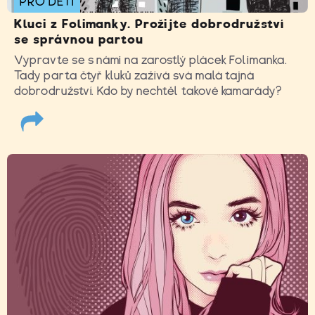
PRO DĚTI
Kluci z Folimanky. Prožijte dobrodružství
se správnou partou
Vypravte se s námi na zarostlý plácek Folimanka.
Tady parta čtyř kluků zažívá svá malá tajná
dobrodružství. Kdo by nechtěl takové kamarády?