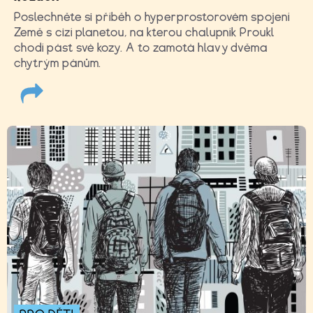
Poslechněte si příběh o hyperprostorovém spojení
Země s cizí planetou, na kterou chalupník Proukl
chodí pást své kozy. A to zamotá hlavy dvěma
chytrým pánům.