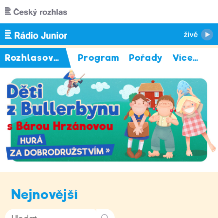
Přejít k hlavnímu obsahu
Rozhlasová hra
Program
Pořady
Více
…
Nejnovější