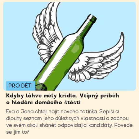
PRO DĚTI
Kdyby láhve měly křídla. Vtipný příběh
o hledání domácího štěstí
Eva a Jana chtějí najít nového tatínka. Sepíší si
dlouhý seznam jeho důležitých vlastností a začnou
ve svém okolí shánět odpovídající kandidáty. Povede
se jim to?