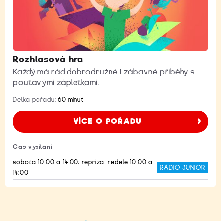
Rozhlasová hra
Každý má rád dobrodružné i zábavné příběhy s
poutavými zápletkami.
Délka pořadu:
60 minut
VÍCE O POŘADU
Čas vysílání
sobota 10:00 a 14:00; repríza: neděle 10:00 a
RÁDIO JUNIOR
14:00