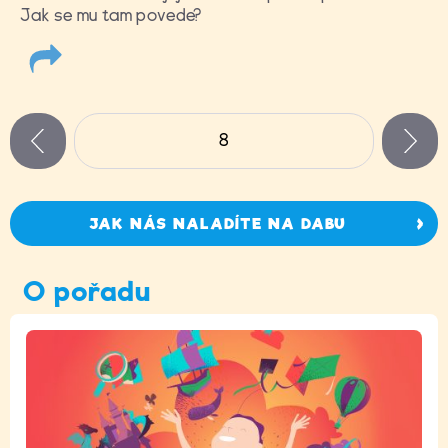
Jak se mu tam povede?
Stránky
8
n
zí
JAK NÁS NALADÍTE NA DABU
O pořadu