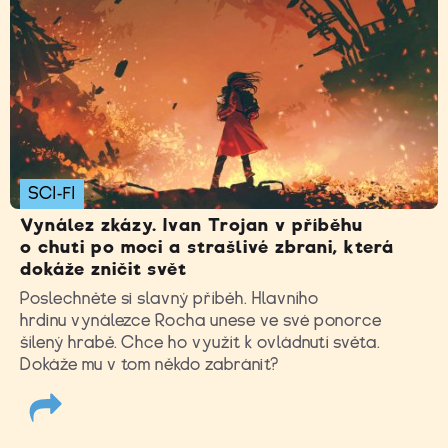
SCI-FI
Vynález zkázy. Ivan Trojan v příběhu
o chuti po moci a strašlivé zbrani, která
dokáže zničit svět
Poslechněte si slavný příběh. Hlavního
hrdinu vynálezce Rocha unese ve své ponorce
šílený hrabě. Chce ho využít k ovládnutí světa.
Dokáže mu v tom někdo zabránit?