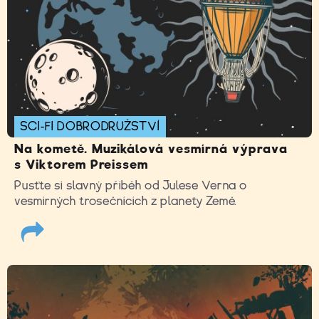
SCI-FI DOBRODRUŽSTVÍ
Na kometě. Muzikálová vesmírná výprava
s Viktorem Preissem
Pusťte si slavný příběh od Julese Verna o
vesmírných trosečnících z planety Země.