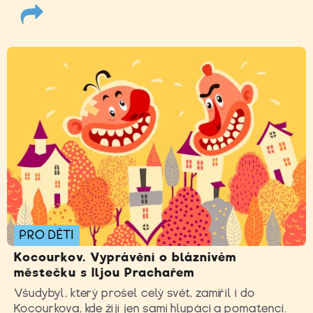
PRO DĚTI
Kocourkov. Vyprávění o bláznivém
městečku s Iljou Prachařem
Všudybyl, který prošel celý svět, zamířil i do
Kocourkova, kde žijí jen samí hlupáci a pomatenci.