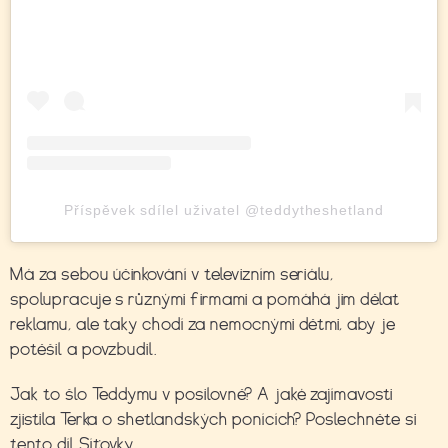
Příspěvek sdílel uživatel @teddytheshetland
Má za sebou účinkování v televizním seriálu,
spolupracuje s různými firmami a pomáhá jim dělat
reklamu, ale taky chodí za nemocnými dětmi, aby je
potěšil a povzbudil.
Jak to šlo Teddymu v posilovně? A jaké zajímavosti
zjistila Terka o shetlandských ponících? Poslechněte si
tento díl Síťovky.