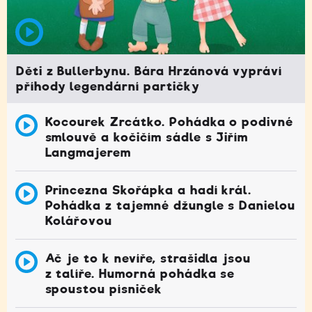
Děti z Bullerbynu. Bára Hrzánová vypráví
příhody legendární partičky
Kocourek Zrcátko. Pohádka o podivné
smlouvě a kočičím sádle s Jiřím
Langmajerem
Princezna Skořápka a hadí král.
Pohádka z tajemné džungle s Danielou
Kolářovou
Ač je to k nevíře, strašidla jsou
z talíře. Humorná pohádka se
spoustou písniček