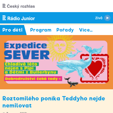
Přejít k hlavnímu obsahu
Pro děti
Program
Pořady
Více
…
Roztomilého poníka Teddyho nejde
nemilovat