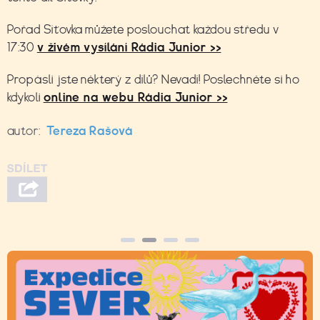
Pořad Síťovka můžete poslouchat každou středu v
17:30
v živém vysílání Rádia Junior >>
Propásli jste některý z dílů? Nevadí! Poslechněte si ho
kdykoli
online na webu Rádia Junior >>
autor:
Tereza Rašová