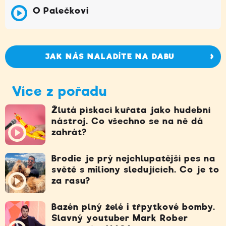
O Palečkovi
JAK NÁS NALADÍTE NA DABU
Více z pořadu
Žlutá pískací kuřata jako hudební
nástroj. Co všechno se na ně dá
zahrát?
Brodie je prý nejchlupatější pes na
světě s miliony sledujících. Co je to
za rasu?
Bazén plný želé i třpytkové bomby.
Slavný youtuber Mark Rober