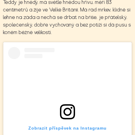
Teddy je hnědý, má světle hnědou hřívu, měří 83
centimetrů a žije ve Velké Británii. Má rád mrkev, klidně si
lehne na záda a nechá se drbat na břiše, je přátelský,
společenský, dobře vychovaný a bez potíží si dá pusu s
koněm běžné velikosti.
Zobrazit příspěvek na Instagramu