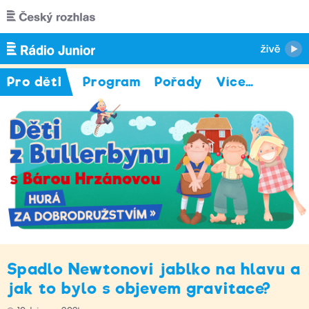
Přejít k hlavnímu obsahu
Pro děti
Program
Pořady
Více
…
Spadlo Newtonovi jablko na hlavu a
jak to bylo s objevem gravitace?