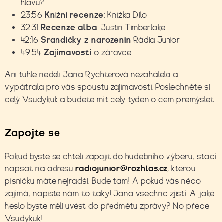
hlavu?
23:56
Knižní recenze
: Knížka Dilo
32:31
Recenze alba
: Justin Timberlake
42:16
Srandičky z narozenin
Rádia Junior
49:54
Zajímavosti
o žárovce
Ani tuhle neděli Jana Rychterová nezahálela a
vypátrala pro vás spoustu zajímavostí. Poslechněte si
celý Všudykuk a budete mít celý týden o čem přemýšlet.
Zapojte se
Pokud byste se chtěli zapojit do hudebního výběru, stačí
napsat na adresu
radiojunior@rozhlas.cz
, kterou
písničku máte nejradši. Bude tam! A pokud vás něco
zajímá, napište nám to taky! Jana všechno zjistí. A jaké
heslo byste měli uvést do předmětu zprávy? No přece
Všudykuk!