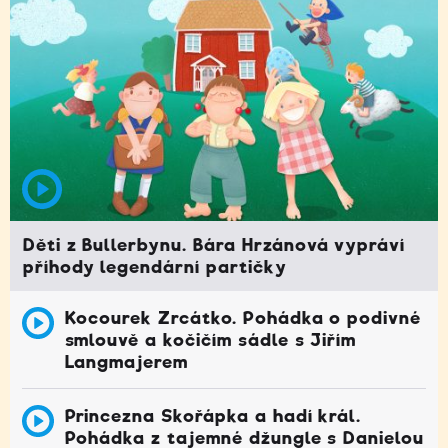
Děti z Bullerbynu. Bára Hrzánová vypráví
příhody legendární partičky
Kocourek Zrcátko. Pohádka o podivné
smlouvě a kočičím sádle s Jiřím
Langmajerem
Princezna Skořápka a hadí král.
Pohádka z tajemné džungle s Danielou