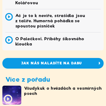
Kolářovou
Ač je to k nevíře, strašidla jsou
z talíře. Humorná pohádka se
spoustou písniček
O Palečkovi. Příběhy šikovného
kloučka
JAK NÁS NALADÍTE NA DABU
Více z pořadu
Všudykuk o hvězdách a vesmírných
psech