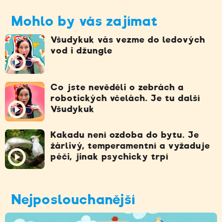
Mohlo by vás zajímat
Všudykuk vás vezme do ledových
vod i džungle
Co jste nevěděli o zebrách a
robotických včelách. Je tu další
Všudykuk
Kakadu není ozdoba do bytu. Je
žárlivý, temperamentní a vyžaduje
péči, jinak psychicky trpí
Nejposlouchanější