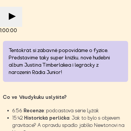
1:00:00
Tentokrát si zábavně popovídáme o fyzice.
Představíme taky super knížku, nové hudební
album Justina Timberlakea i legrácky z
narozenin Rádia Junior!
Co ve Všudykuku uslyšíte?
6:56
Recenze
: podcastová série Lyžák
15:42
Historická perlička
: Jak to bylo s objevem
gravitace? A opravdu spadlo jablko Newtonovi na